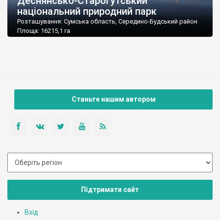
Деснянсько-Старогутський
національний природний парк
Розташування: Сумська область, Середино-Будський район
Площа: 16215,1 га
Підпорядкування: Міністерство охорони навколишнього
природного середовища України
Поштова адреса: 41000, Сумська обл., м. Середина-Буда, вул.
Новгород-Сіверська, 62
Тел./факс: (05451) 9-14-49
E-mail: nppds@unet.net.ua
Станьте нашим автором
Підтримати сайт
Вхід