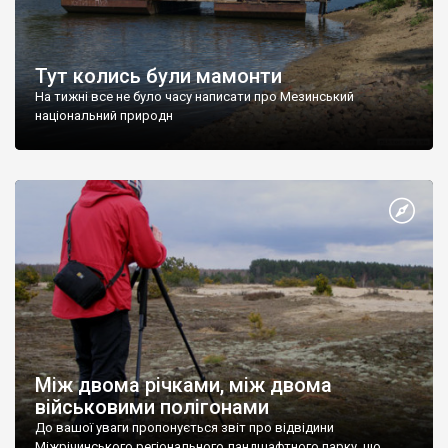
Тут колись були мамонти
На тижні все не було часу написати про Мезинський
національний природн
Між двома річками, між двома
військовими полігонами
До вашої уваги пропонується звіт про відвідини
Міжрічинського регіонального ландшафтного парку, що