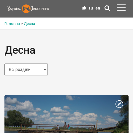
uk
ru
en
Головна
>
Десна
Десна