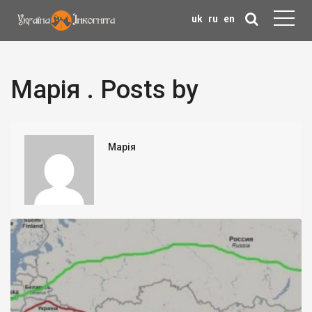
uk
ru
en
Марія . Posts by
Марія