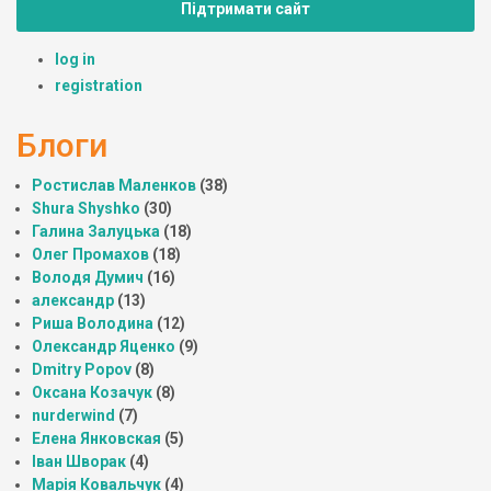
Підтримати сайт
log in
registration
Блоги
Ростислав Маленков
(38)
Shura Shyshko
(30)
Галина Залуцька
(18)
Олег Промахов
(18)
Володя Думич
(16)
александр
(13)
Риша Володина
(12)
Олександр Яценко
(9)
Dmitry Popov
(8)
Оксана Козачук
(8)
nurderwind
(7)
Елена Янковская
(5)
Іван Шворак
(4)
Марія Ковальчук
(4)