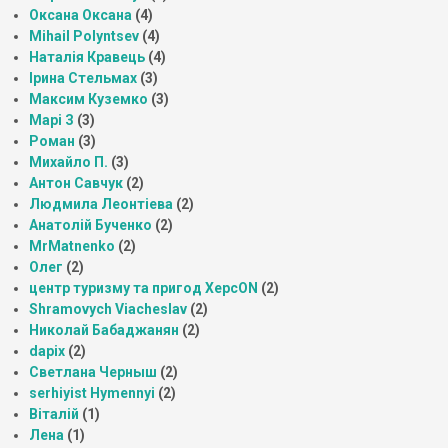
Оксана Оксана
(4)
Mihail Polyntsev
(4)
Наталія Кравець
(4)
Ірина Стельмах
(3)
Максим Куземко
(3)
Марі З
(3)
Роман
(3)
Михайло П.
(3)
Антон Савчук
(2)
Людмила Леонтіева
(2)
Анатолій Бученко
(2)
MrMatnenko
(2)
Олег
(2)
центр туризму та пригод ХерсON
(2)
Shramovych Viacheslav
(2)
Николай Бабаджанян
(2)
dapix
(2)
Светлана Черныш
(2)
serhiyist Hymennyi
(2)
Віталій
(1)
Лена
(1)