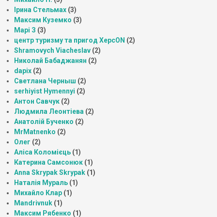
Ірина Стельмах
(3)
Максим Куземко
(3)
Марі З
(3)
центр туризму та пригод ХерсON
(2)
Shramovych Viacheslav
(2)
Николай Бабаджанян
(2)
dapix
(2)
Светлана Черныш
(2)
serhiyist Hymennyi
(2)
Антон Савчук
(2)
Людмила Леонтіева
(2)
Анатолій Бученко
(2)
MrMatnenko
(2)
Олег
(2)
Аліса Коломієць
(1)
Катерина Самсонюк
(1)
Anna Skrypak Skrypak
(1)
Наталія Мураль
(1)
Михайло Клар
(1)
Mandrivnuk
(1)
Максим Рябенко
(1)