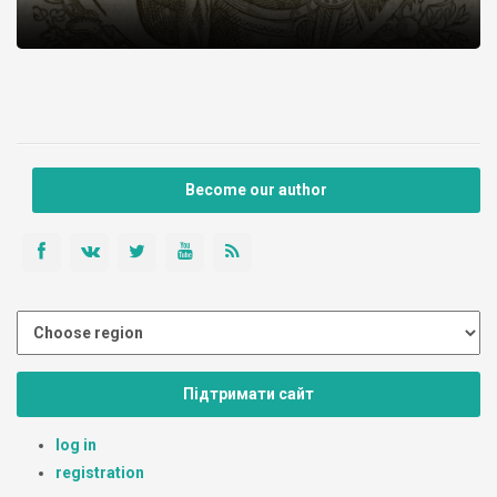
Become our author
Підтримати сайт
log in
registration