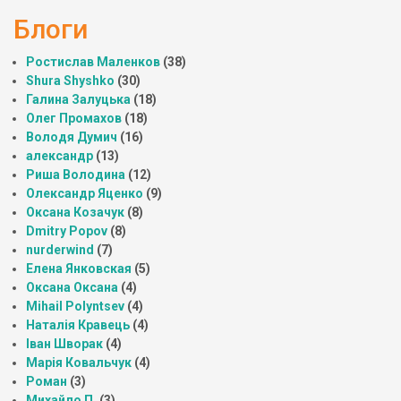
Блоги
Ростислав Маленков
(38)
Shura Shyshko
(30)
Галина Залуцька
(18)
Олег Промахов
(18)
Володя Думич
(16)
александр
(13)
Риша Володина
(12)
Олександр Яценко
(9)
Оксана Козачук
(8)
Dmitry Popov
(8)
nurderwind
(7)
Елена Янковская
(5)
Оксана Оксана
(4)
Mihail Polyntsev
(4)
Наталія Кравець
(4)
Іван Шворак
(4)
Марія Ковальчук
(4)
Роман
(3)
Михайло П.
(3)