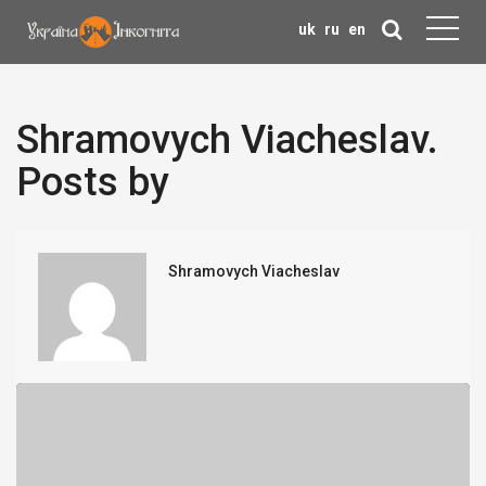
uk
ru
en
Shramovych Viacheslav.
Posts by
Shramovych Viacheslav