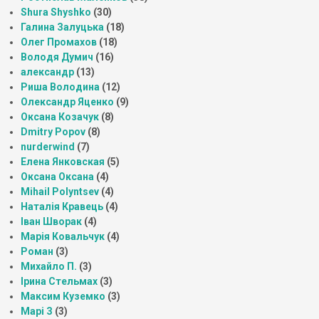
Shura Shyshko
(30)
Галина Залуцька
(18)
Олег Промахов
(18)
Володя Думич
(16)
александр
(13)
Риша Володина
(12)
Олександр Яценко
(9)
Оксана Козачук
(8)
Dmitry Popov
(8)
nurderwind
(7)
Елена Янковская
(5)
Оксана Оксана
(4)
Mihail Polyntsev
(4)
Наталія Кравець
(4)
Іван Шворак
(4)
Марія Ковальчук
(4)
Роман
(3)
Михайло П.
(3)
Ірина Стельмах
(3)
Максим Куземко
(3)
Марі З
(3)