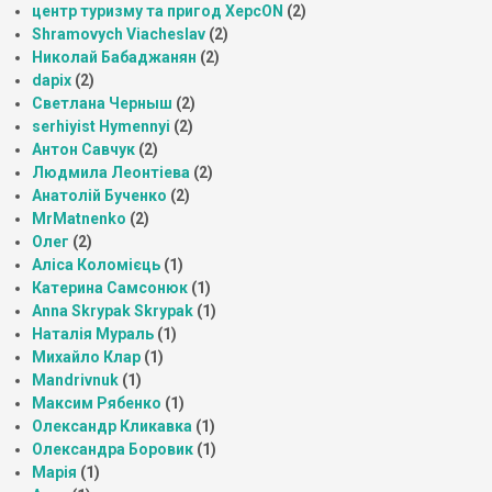
центр туризму та пригод ХерсON
(2)
Shramovych Viacheslav
(2)
Николай Бабаджанян
(2)
dapix
(2)
Светлана Черныш
(2)
serhiyist Hymennyi
(2)
Антон Савчук
(2)
Людмила Леонтіева
(2)
Анатолій Бученко
(2)
MrMatnenko
(2)
Олег
(2)
Аліса Коломієць
(1)
Катерина Самсонюк
(1)
Anna Skrypak Skrypak
(1)
Наталія Мураль
(1)
Михайло Клар
(1)
Mandrivnuk
(1)
Максим Рябенко
(1)
Олександр Кликавка
(1)
Олександра Боровик
(1)
Марія
(1)