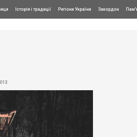
ниця
Історія і традиції
Регіони України
Закордон
Пам'
2013