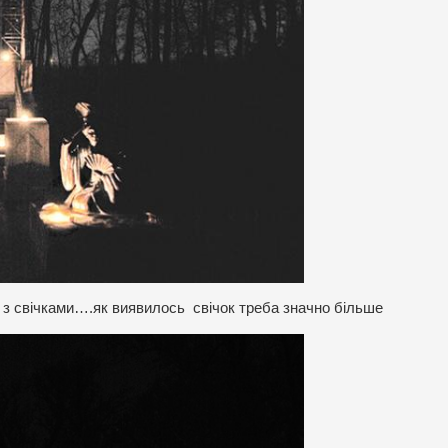
 з свічками….як виявилось свічок треба значно більше