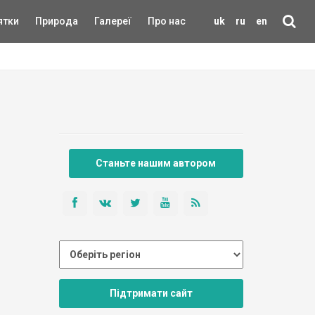
ятки
Природа
Галереї
Про нас
uk
ru
en
Станьте нашим автором
Підтримати сайт