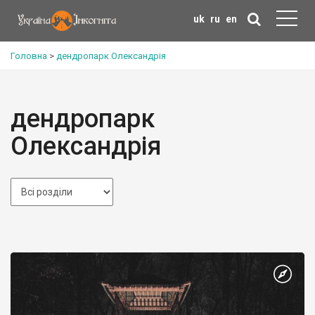
uk
ru
en
Головна
>
дендропарк Олександрія
дендропарк
Олександрія