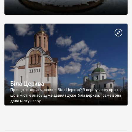
Біла Церква
Про що говорить назва – Біла Церква? В першу чергу про те,
що в місті є якась дуже давня і дуже біла церква, і саме вона
дала місту назву.