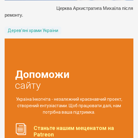
Церква Архистратига Михаїла після
ремонту.
Дерев'яні храми України
Допоможи
сайту
Україна Інкогніта - незалежний краєзнавчий проект,
створений ентузіастами. Щоб працювати далі, нам
потрібна ваша підтримка.
Станьте нашим меценатом на
Patreon