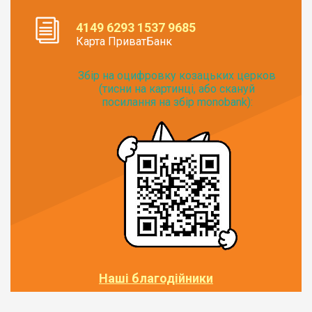
4149 6293 1537 9685
Карта ПриватБанк
Збір на оцифровку козацьких церков
(тисни на картинці, або скануй
посилання на збір monobank):
Наші благодійники