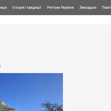
ниця
Історія і традиції
Регіони України
Закордон
Пам'
2