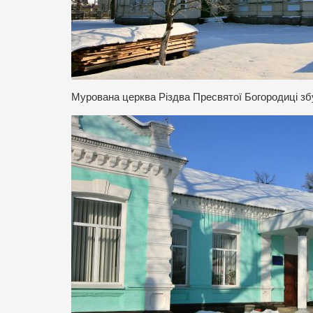
Мурована церква Різдва Пресвятої Богородиці зб