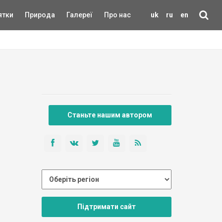
ятки
Природа
Галереї
Про нас
uk
ru
en
Станьте нашим автором
Підтримати сайт