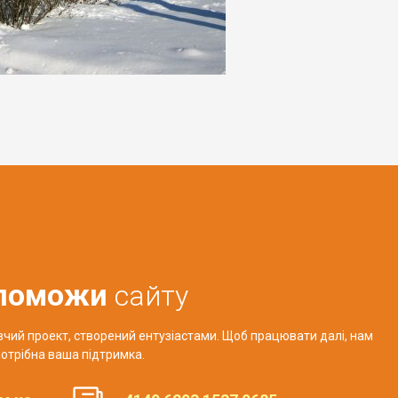
поможи
сайту
авчий проект, створений ентузіастами. Щоб працювати далі, нам
отрібна ваша підтримка.