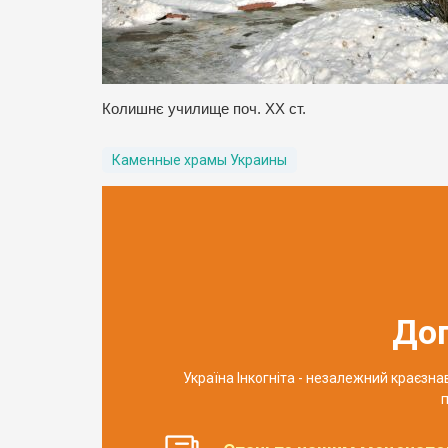
Колишнє училище поч. XX ст.
Каменные храмы Украины
До
Україна Інкогніта - незалежний краєзн
п