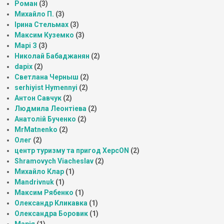
Роман
(3)
Михайло П.
(3)
Ірина Стельмах
(3)
Максим Куземко
(3)
Марі З
(3)
Николай Бабаджанян
(2)
dapix
(2)
Светлана Черныш
(2)
serhiyist Hymennyi
(2)
Антон Савчук
(2)
Людмила Леонтіева
(2)
Анатолій Бученко
(2)
MrMatnenko
(2)
Олег
(2)
центр туризму та пригод ХерсON
(2)
Shramovych Viacheslav
(2)
Михайло Клар
(1)
Mandrivnuk
(1)
Максим Рябенко
(1)
Олександр Кликавка
(1)
Олександра Боровик
(1)
Марія
(1)