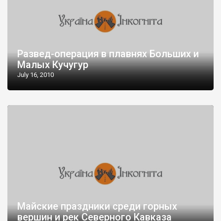
Развед-операция в плавнях Больших и
Малых Кучугур
July 16, 2010
Майские праздники среди горных
вершин и рек Северного Кавказа