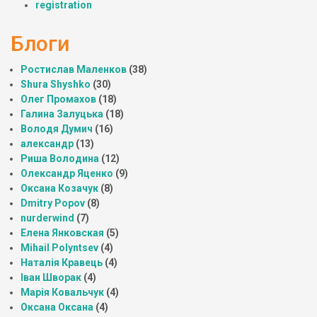
registration
Блоги
Ростислав Маленков
(38)
Shura Shyshko
(30)
Олег Промахов
(18)
Галина Залуцька
(18)
Володя Думич
(16)
александр
(13)
Риша Володина
(12)
Олександр Яценко
(9)
Оксана Козачук
(8)
Dmitry Popov
(8)
nurderwind
(7)
Елена Янковская
(5)
Mihail Polyntsev
(4)
Наталія Кравець
(4)
Іван Шворак
(4)
Марія Ковальчук
(4)
Оксана Оксана
(4)