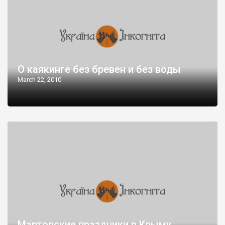
О каякинге без бревен и без воды
March 22, 2010
Мартовские праздники в Крыму