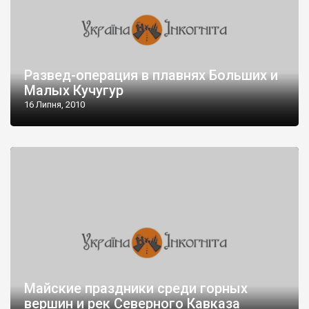
Развед-операция в плавнях Больших и
Малых Кучугур
16 Липня, 2010
Майские праздники среди горных
вершин и рек Северного Кавказа