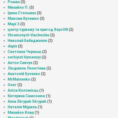
Роман
(3)
Михайло П.
(3)
Ірина Стельмах
(3)
Максим Куземко
(3)
Марі З
(3)
центр туризму та пригод ХерсON
(2)
Shramovych Viacheslav
(2)
Николай Бабаджанян
(2)
dapix
(2)
Светлана Черныш
(2)
serhiyist Hymennyi
(2)
Антон Савчук
(2)
Людмила Леонтіева
(2)
Анатолій Бученко
(2)
MrMatnenko
(2)
Олег
(2)
Аліса Коломієць
(1)
Катерина Самсонюк
(1)
Anna Skrypak Skrypak
(1)
Наталія Мураль
(1)
Михайло Клар
(1)
Mandrivnuk
(1)