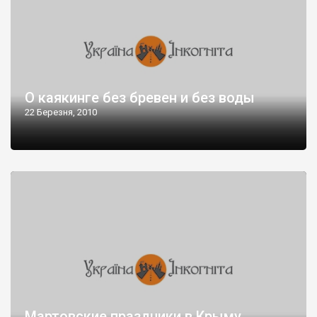
О каякинге без бревен и без воды
22 Березня, 2010
Мартовские праздники в Крыму