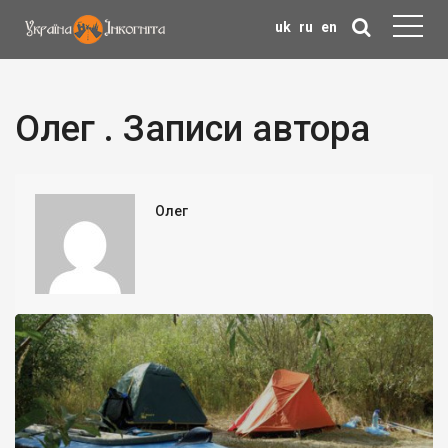
uk
ru
en
Олег . Записи автора
Олег