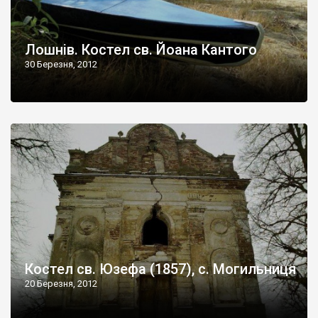
Лошнів. Костел св. Йоана Кантого
30 Березня, 2012
Костел св. Юзефа (1857), с. Могильниця
20 Березня, 2012