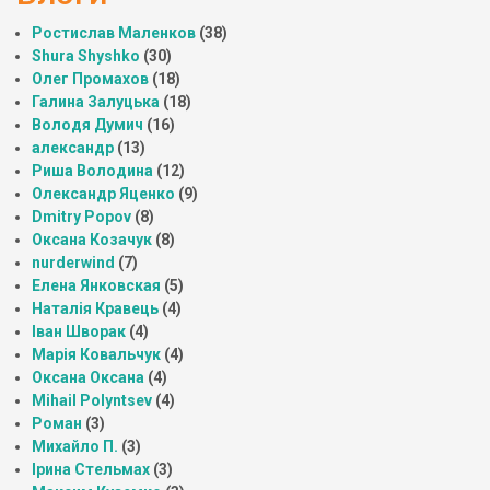
Ростислав Маленков
(38)
Shura Shyshko
(30)
Олег Промахов
(18)
Галина Залуцька
(18)
Володя Думич
(16)
александр
(13)
Риша Володина
(12)
Олександр Яценко
(9)
Dmitry Popov
(8)
Оксана Козачук
(8)
nurderwind
(7)
Елена Янковская
(5)
Наталія Кравець
(4)
Іван Шворак
(4)
Марія Ковальчук
(4)
Оксана Оксана
(4)
Mihail Polyntsev
(4)
Роман
(3)
Михайло П.
(3)
Ірина Стельмах
(3)