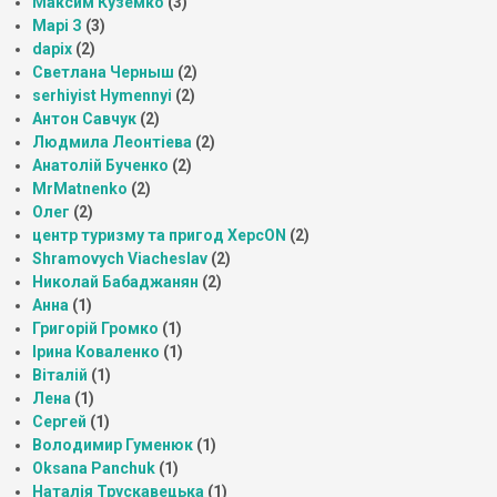
Максим Куземко
(3)
Марі З
(3)
dapix
(2)
Светлана Черныш
(2)
serhiyist Hymennyi
(2)
Антон Савчук
(2)
Людмила Леонтіева
(2)
Анатолій Бученко
(2)
MrMatnenko
(2)
Олег
(2)
центр туризму та пригод ХерсON
(2)
Shramovych Viacheslav
(2)
Николай Бабаджанян
(2)
Анна
(1)
Григорій Громко
(1)
Ірина Коваленко
(1)
Віталій
(1)
Лена
(1)
Сергей
(1)
Володимир Гуменюк
(1)
Oksana Panchuk
(1)
Наталія Трускавецька
(1)