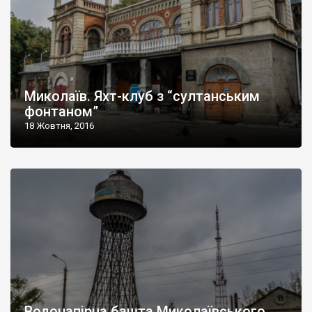
Миколаїв. Яхт-клуб з “султанським
фонтаном”
18 Жовтня, 2016
Водонапірна башта Миколаївського