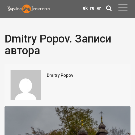
uk
ru
en
Dmitry Popov. Записи
автора
Dmitry Popov