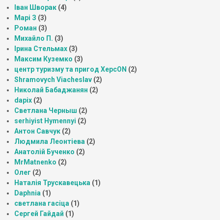
Іван Шворак
(4)
Марі З
(3)
Роман
(3)
Михайло П.
(3)
Ірина Стельмах
(3)
Максим Куземко
(3)
центр туризму та пригод ХерсON
(2)
Shramovych Viacheslav
(2)
Николай Бабаджанян
(2)
dapix
(2)
Светлана Черныш
(2)
serhiyist Hymennyi
(2)
Антон Савчук
(2)
Людмила Леонтіева
(2)
Анатолій Бученко
(2)
MrMatnenko
(2)
Олег
(2)
Наталія Трускавецька
(1)
Daphnia
(1)
светлана гасіца
(1)
Сергей Гайдай
(1)