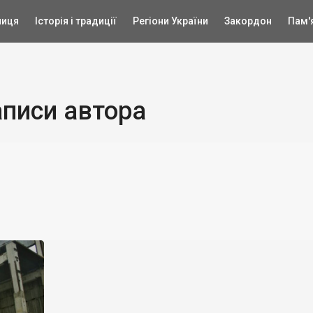
ниця
Історія і традиції
Регіони України
Закордон
Пам'
писи автора