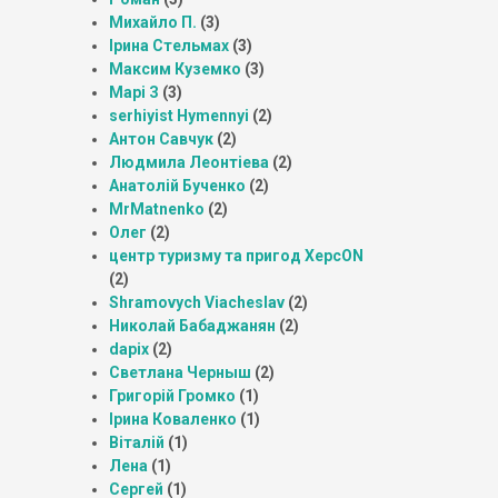
Михайло П.
(3)
Ірина Стельмах
(3)
Максим Куземко
(3)
Марі З
(3)
serhiyist Hymennyi
(2)
Антон Савчук
(2)
Людмила Леонтіева
(2)
Анатолій Бученко
(2)
MrMatnenko
(2)
Олег
(2)
центр туризму та пригод ХерсON
(2)
Shramovych Viacheslav
(2)
Николай Бабаджанян
(2)
dapix
(2)
Светлана Черныш
(2)
Григорій Громко
(1)
Ірина Коваленко
(1)
Віталій
(1)
Лена
(1)
Сергей
(1)