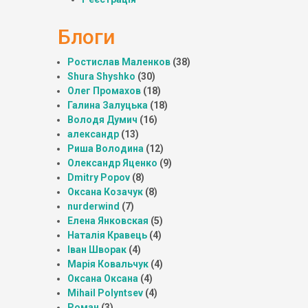
Блоги
Ростислав Маленков
(38)
Shura Shyshko
(30)
Олег Промахов
(18)
Галина Залуцька
(18)
Володя Думич
(16)
александр
(13)
Риша Володина
(12)
Олександр Яценко
(9)
Dmitry Popov
(8)
Оксана Козачук
(8)
nurderwind
(7)
Елена Янковская
(5)
Наталія Кравець
(4)
Іван Шворак
(4)
Марія Ковальчук
(4)
Оксана Оксана
(4)
Mihail Polyntsev
(4)
Роман
(3)