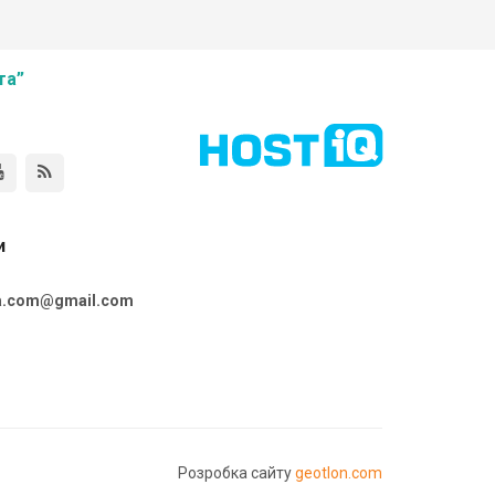
та”
и
ta.com@gmail.com
Розробка сайту
geotlon.com