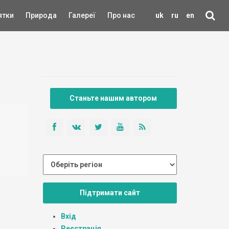
ятки
Природа
Галереї
Про нас
uk
ru
en
Станьте нашим автором
Підтримати сайт
Вхід
Реєстрація