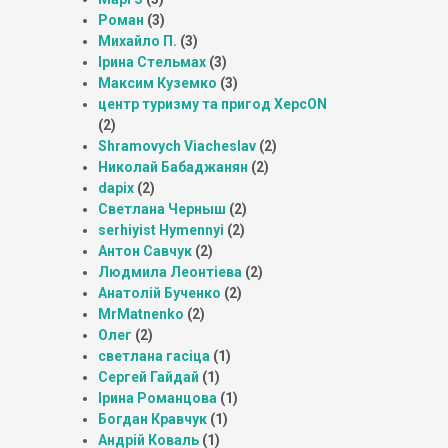
Роман
(3)
Михайло П.
(3)
Ірина Стельмах
(3)
Максим Куземко
(3)
центр туризму та пригод ХерсON
(2)
Shramovych Viacheslav
(2)
Николай Бабаджанян
(2)
dapix
(2)
Светлана Черныш
(2)
serhiyist Hymennyi
(2)
Антон Савчук
(2)
Людмила Леонтіева
(2)
Анатолій Бученко
(2)
MrMatnenko
(2)
Олег
(2)
светлана гасіца
(1)
Сергей Гайдай
(1)
Ірина Романцова
(1)
Богдан Кравчук
(1)
Андрій Коваль
(1)