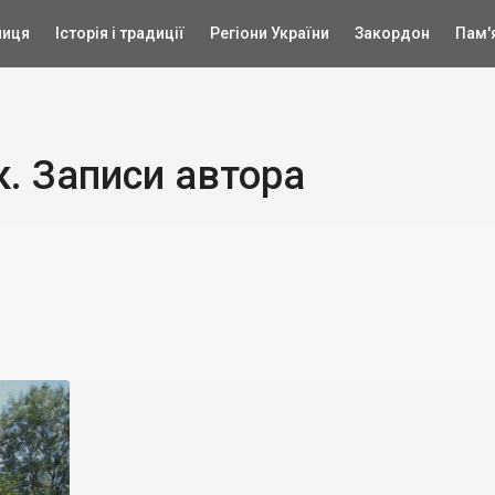
ниця
Історія і традиції
Регіони України
Закордон
Пам'
. Записи автора