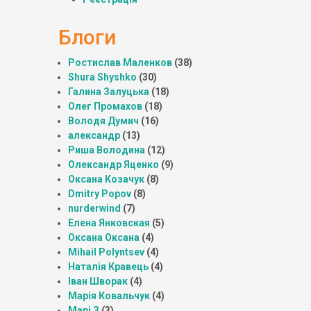
Блоги
Ростислав Маленков
(38)
Shura Shyshko
(30)
Галина Залуцька
(18)
Олег Промахов
(18)
Володя Думич
(16)
александр
(13)
Риша Володина
(12)
Олександр Яценко
(9)
Оксана Козачук
(8)
Dmitry Popov
(8)
nurderwind
(7)
Елена Янковская
(5)
Оксана Оксана
(4)
Mihail Polyntsev
(4)
Наталія Кравець
(4)
Іван Шворак
(4)
Марія Ковальчук
(4)
Марі З
(3)