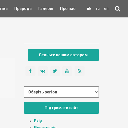
ятки
Природа
Галереї
Про нас
uk
ru
en
Станьте нашим автором
Підтримати сайт
Вхід
Реєстрація