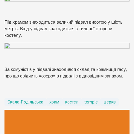
Під храмом знаходиться великий підвал висотою у шість
метрів. Вхід у підвал знаходиться з тильної сторони
костелу.
За комуністів у підвалі знаходився склад та крамниця гасу,
про що свідчить «озеро» в підвалі з відповідним запахом.
Скала-Подільська
храм
костел
temple
церкв