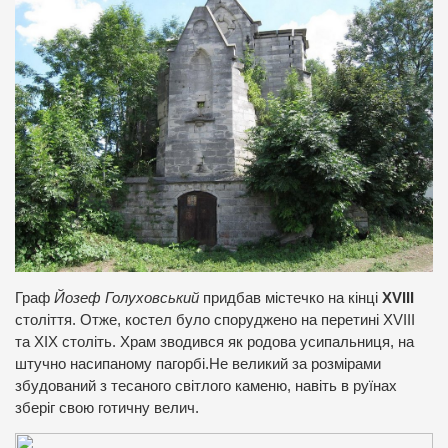
Граф
Йозеф Голуховський
придбав містечко на кінці
XVIII
століття. Отже, костел було споруджено на перетині XVIII
та XIX століть. Храм зводився як родова усипальниця, на
штучно насипаному пагорбі.Не великий за розмірами
збудований з тесаного світлого каменю, навіть в руїнах
зберіг свою готичну велич.