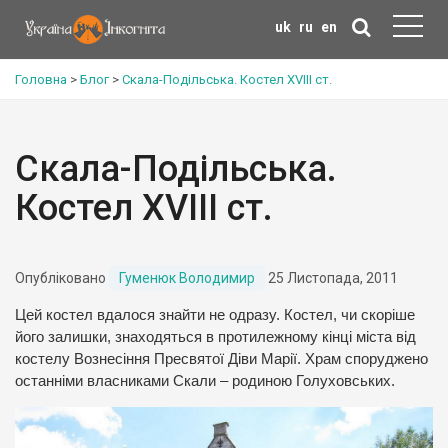
uk
ru
en
Головна
>
Блог
>
Скала-Подільська. Костел XVIII ст.
Скала-Подільська.
Костел XVIII ст.
Опубліковано
Гуменюк Володимир
25 Листопада, 2011
Цей костел вдалося знайти не одразу. Костел, чи скоріше
його залишки, знаходяться в протилежному кінці міста від
костелу
Вознесіння Пресвятої Діви Марії. Храм споруджено
останніми власниками Скали – родиною Голуховських.