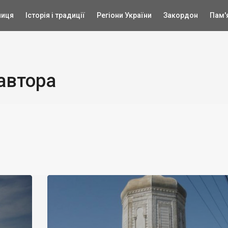
ниця
Історія і традиції
Регіони України
Закордон
Пам'
 автора