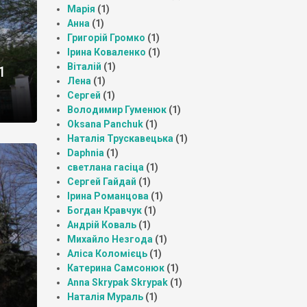
Марія
(1)
Анна
(1)
Григорій Громко
(1)
Ірина Коваленко
(1)
Віталій
(1)
1
Лена
(1)
Сергей
(1)
Володимир Гуменюк
(1)
Oksana Panchuk
(1)
Наталія Трускавецька
(1)
Daphnia
(1)
светлана гасіца
(1)
Сергей Гайдай
(1)
Ірина Романцова
(1)
Богдан Кравчук
(1)
Андрій Коваль
(1)
Михайло Незгода
(1)
Аліса Коломієць
(1)
Катерина Самсонюк
(1)
Anna Skrypak Skrypak
(1)
Наталія Мураль
(1)