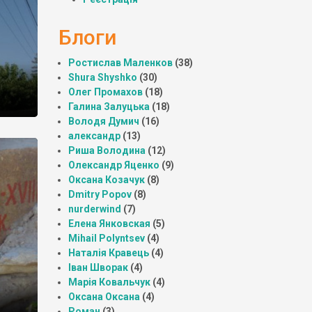
Блоги
Ростислав Маленков
(38)
Shura Shyshko
(30)
Олег Промахов
(18)
Галина Залуцька
(18)
Володя Думич
(16)
александр
(13)
Риша Володина
(12)
Олександр Яценко
(9)
Оксана Козачук
(8)
Dmitry Popov
(8)
nurderwind
(7)
Елена Янковская
(5)
Mihail Polyntsev
(4)
Наталія Кравець
(4)
Іван Шворак
(4)
Марія Ковальчук
(4)
Оксана Оксана
(4)
Роман
(3)