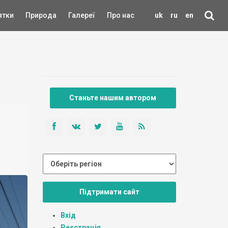
ятки
Природа
Галереї
Про нас
uk
ru
en
Станьте нашим автором
Підтримати сайт
Вхід
Реєстрація