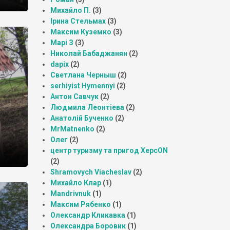
Михайло П.
(3)
Ірина Стельмах
(3)
Максим Куземко
(3)
Марі З
(3)
Николай Бабаджанян
(2)
dapix
(2)
Светлана Черныш
(2)
serhiyist Hymennyi
(2)
Антон Савчук
(2)
Людмила Леонтіева
(2)
Анатолій Бученко
(2)
MrMatnenko
(2)
Олег
(2)
центр туризму та пригод ХерсON
(2)
Shramovych Viacheslav
(2)
Михайло Клар
(1)
Mandrivnuk
(1)
Максим Рябенко
(1)
Олександр Кликавка
(1)
Олександра Боровик
(1)