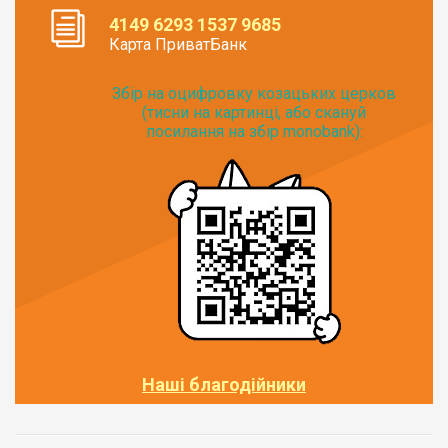
4149 6293 1537 9685
Карта ПриватБанк
Збір на оцифровку козацьких церков
(тисни на картинці, або скануй
посилання на збір monobank):
Наші благодійники