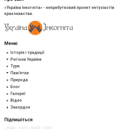
«Україна Інкогніта» - неприбутковий проект ентузіастів
краєзнавства.
Меню
Історія і традиції
Регіони України
Тури
Пам'ятки
Природа
Блог
Галереї
Відео
Закордон
Підпишіться