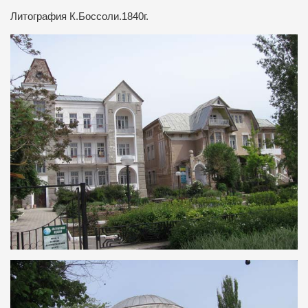
Литография К.Боссоли.1840г.