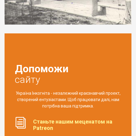
Допоможи
сайту
Україна Інкогніта - незалежний краєзнавчий проект,
створений ентузіастами. Щоб працювати далі, нам
потрібна ваша підтримка.
Станьте нашим меценатом на
Patreon