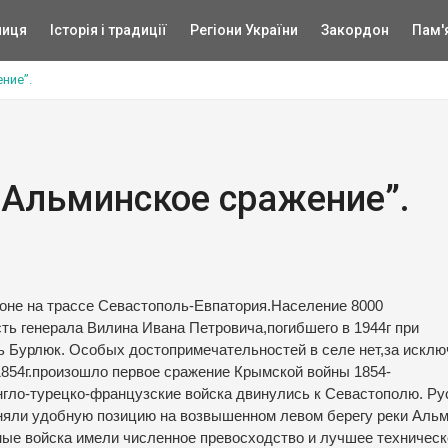
ниця
Історія і традиції
Регіони України
Закордон
Пам'
ние”.
“Альминское сражение”.
оне на трассе Севастополь-Евпатория.Население 8000
сть генерала Вилина Ивана Петровича,погибшего в 1944г при
ь Бурлюк. Особых достопримечательностей в селе нет,за искл
1854г.произошло первое сражение Крымской войны 1854-
гло-турецко-французские войска двинулись к Севастополю. Ру
няли удобную позицию на возвышенном левом берегу реки Аль
ные войска имели численное превосходство и лучшее техническ