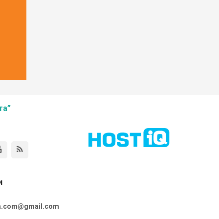
та”
и
ta.com@gmail.com