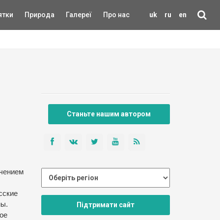
ятки
Природа
Галереї
Про нас
uk
ru
en
Станьте нашим автором
ючением
сские
мы.
Підтримати сайт
ое