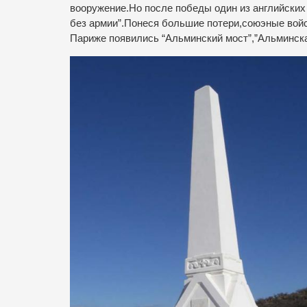
вооружение.Но после победы один из английских 
без армии”.Понеся большие потери,союэные вой
Париже появились “Альминский мост”,”Альминска