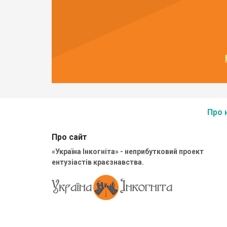
Про 
Про сайт
«Україна Інкогніта» - неприбутковий проект
ентузіастів краєзнавства.