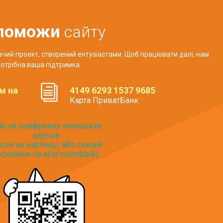
поможи
сайту
авчий проект, створений ентузіастами. Щоб працювати далі, нам
отрібна ваша підтримка.
м на
4149 6293 1537 9685
Карта ПриватБанк
ір на оцифровку козацьких
церков
исни на картинці, або скануй
силання на збір monobank):