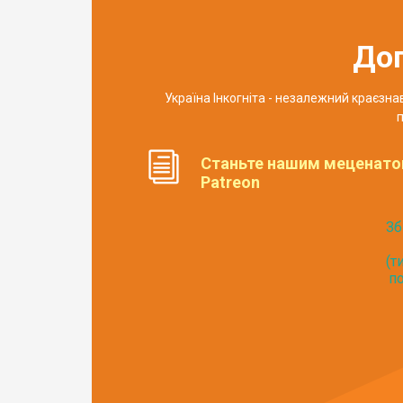
До
Україна Інкогніта - незалежний краєзн
п
Станьте нашим меценато
Patreon
Зб
(т
по