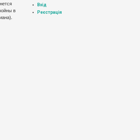
анется
Вхід
войны в
Реєстрація
иана).