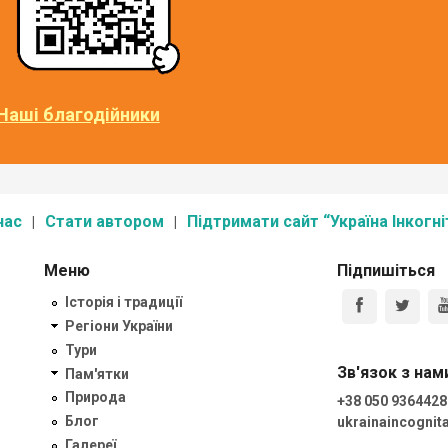
Наші благодійники
нас
Стати автором
Підтримати сайт “Україна Інкогні
Меню
Підпишіться
Історія і традиції
Регіони України
Тури
Зв'язок з нам
Пам'ятки
Природа
+38 050 9364428
Блог
ukrainaincogni
Галереї