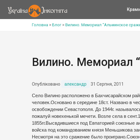
Крам
Головна
>
Блог
>
Вилино. Мемориал “Альминское сраже
Вилино. Мемориал 
Опубліковано
александр
31 Серпня, 2011
Село Вилино расположено в Бахчисарайском рай
человек.Основано в середине 18ст. Названо в че
освобождении Севастополя. До 1944г. называлос
пожалуй новехенькой мечети. Возле села в сент.
1855гг.Высвдившиеся под Евпаторией союзные ан
войска под командованием князя Меньшикова за
Несмотря на это сражение было проиграно.Союз