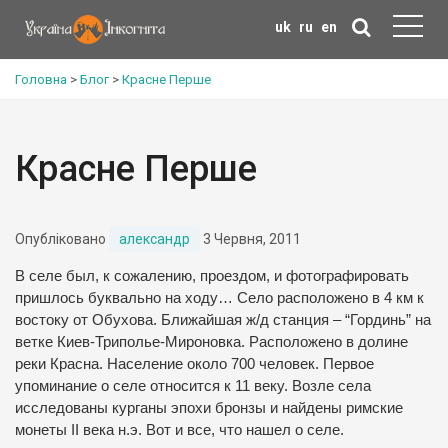
uk
ru
en
Головна
>
Блог
>
Красне Перше
Красне Перше
Опубліковано
александр
3 Червня, 2011
В селе был, к сожалению, проездом, и фотографировать
пришлось буквально на ходу… Село расположено в 4 км к
востоку от Обухова. Ближайшая ж/д станция – “Гординь” на
ветке Киев-Триполье-Мироновка. Расположено в долине
реки Красна. Население около 700 человек. Первое
упоминание о селе относится к 11 веку. Возле села
исследованы курганы эпохи бронзы и найдены римские
монеты II века н.э. Вот и все, что нашел о селе.