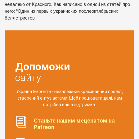
недалеко от Красного. Как написано в одной из статей про
него: “Один из первых украинских послеоктябрьских
беллетристов”.
Допоможи
сайту
Україна Інкогніта - незалежний краєзнавчий проект,
створений ентузіастами. Щоб працювати далі, нам
потрібна ваша підтримка.
Станьте нашим меценатом на
Patreon