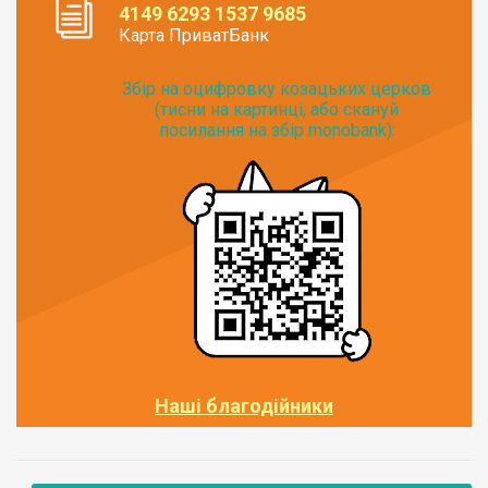
4149 6293 1537 9685
Карта ПриватБанк
Збір на оцифровку козацьких церков
(тисни на картинці, або скануй
посилання на збір monobank):
Наші благодійники