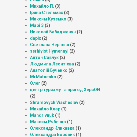
Михайло П.
(3)
Ірина Стельмах
(3)
Максим Куземко
(3)
Марі З
(3)
Николай Бабаджанян
(2)
dapix
(2)
Светлана Черныш
(2)
serhiyist Hymennyi
(2)
Антон Савчук
(2)
Людмила Леонтіева
(2)
Анатолій Бученко
(2)
MrMatnenko
(2)
Олег
(2)
центр туризму та пригод ХерсON
(2)
Shramovych Viacheslav
(2)
Михайло Клар
(1)
Mandrivnuk
(1)
Максим Рябенко
(1)
Олександр Кликавка
(1)
Олександра Боровик
(1)