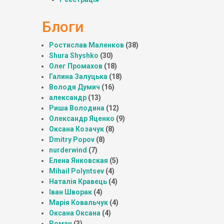
Блоги
Ростислав Маленков
(38)
Shura Shyshko
(30)
Олег Промахов
(18)
Галина Залуцька
(18)
Володя Думич
(16)
александр
(13)
Риша Володина
(12)
Олександр Яценко
(9)
Оксана Козачук
(8)
Dmitry Popov
(8)
nurderwind
(7)
Елена Янковская
(5)
Mihail Polyntsev
(4)
Наталія Кравець
(4)
Іван Шворак
(4)
Марія Ковальчук
(4)
Оксана Оксана
(4)
Роман
(3)