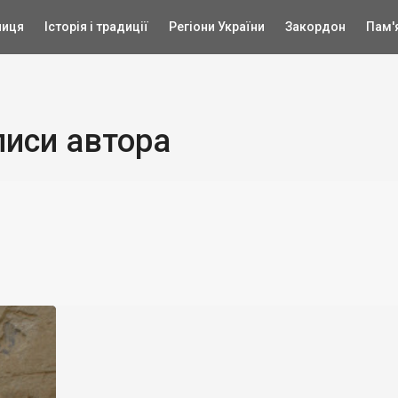
ниця
Історія і традиції
Регіони України
Закордон
Пам'
писи автора