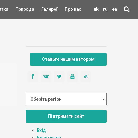
ятки
Природа
Галереї
Про нас
uk
ru
en
Станьте нашим автором
Підтримати сайт
Вхід
Реєстрація