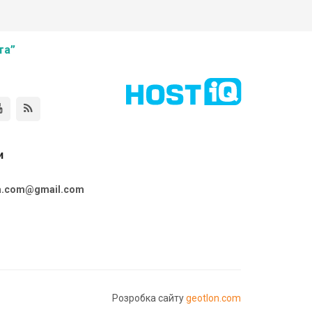
та”
и
ta.com@gmail.com
Розробка сайту
geotlon.com