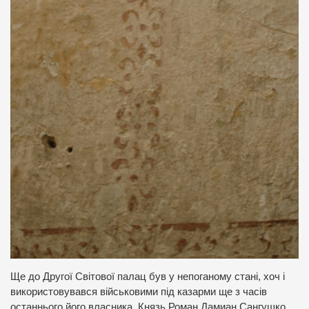
Ще до Другої Світової палац був у непоганому стані, хоч і
використовувався військовими під казарми ще з часів
останнього його власника. Князь Роман Дамиан Сангушко