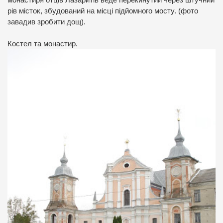
монастиря отців Лазаритів веде перекинутий через штучний
рів місток, збудований на місці підйомного мосту. (фото
завадив зробити дощ).
Костел та монастир.