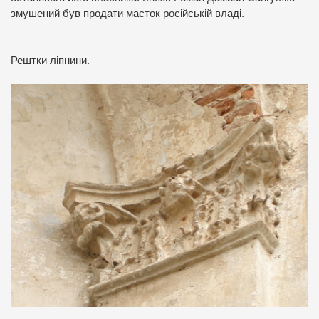
змушений був продати маєток російській владі.
Рештки ліпнини.