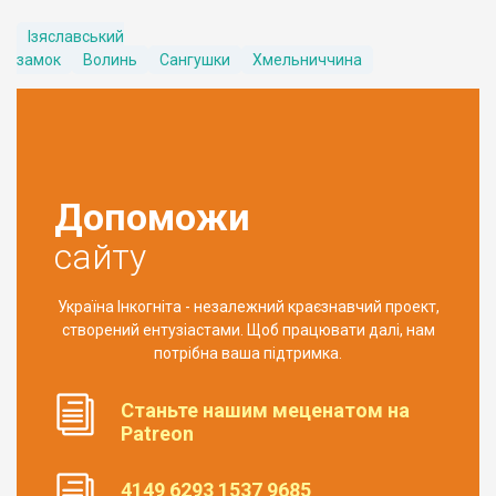
Ізяславський
замок
Волинь
Сангушки
Хмельниччина
Допоможи
сайту
Україна Інкогніта - незалежний краєзнавчий проект,
створений ентузіастами. Щоб працювати далі, нам
потрібна ваша підтримка.
Станьте нашим меценатом на
Patreon
4149 6293 1537 9685