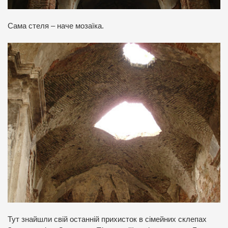
Сама стеля – наче мозаїка.
Тут знайшли свій останній прихисток в сімейних склепах