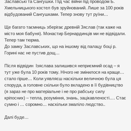
Заславські та Сангушки. Під час війни під проводом Б.
Хмельницького костел був зруйнований. Лише за 100 років
відбудований Сангушками. Тепер знову тут руїни…
Ще багато таємниць зберігає древній Зяслав (так каже на
місто моя бабуня). Монастир Бернардинців ми не відвідали.
Тепер там тюрма.
До замку Заславських, що на іншому від палацу боці р.
Горині нас не пустив дощ…
Після відвідин Ізяслава залишився неприємний осад – я
тут уже була 10 років тому. Нічого не змінилося на краще…
стало гірше… Коли уявляєш наскільки величною була ця
споруда, а головне скільки було вкладено в її будівництво
(я зараз не про матеріальне і не про рабську силу
кріпосних) – тепла, розуміння, знань, зацікавленості…. Стає
сумно і … соромно… наскільки змаліло людство..
Далі буде…