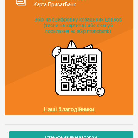
Карта ПриватБанк
Збір на оцифровку козацьких церков
(тисни на картинці, або скануй
посилання на збір monobank):
Наші благодійники
Станьте нашим автором