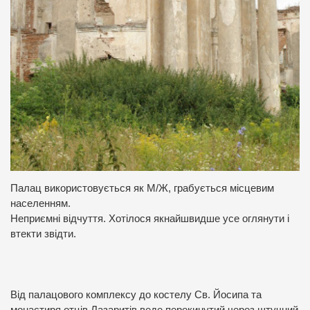
Палац використовується як М/Ж, грабується місцевим
населенням.
Неприємні відчуття. Хотілося якнайшвидше усе оглянути і
втекти звідти.
Від палацового комплексу до костелу Св. Йосипа та