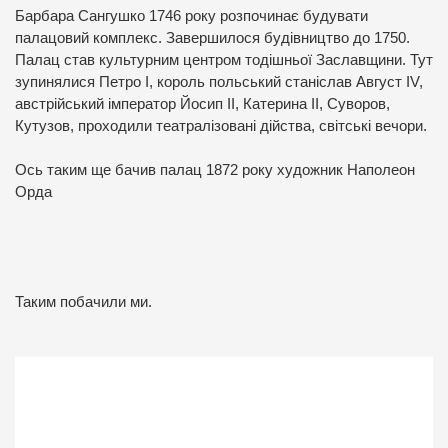
Барбара Сангушко 1746 року розпочинає будувати
палацовий комплекс. Завершилося будівництво до 1750.
Палац став культурним центром тодішньої Заславщини. Тут
зупинялися Петро І, король польський станіслав Август IV,
австрійський імператор Йосип ІІ, Катерина ІІ, Суворов,
Кутузов, проходили театралізовані дійства, світські вечори.
Ось таким ще бачив палац 1872 року художник Наполеон
Орда
Таким побачили ми.