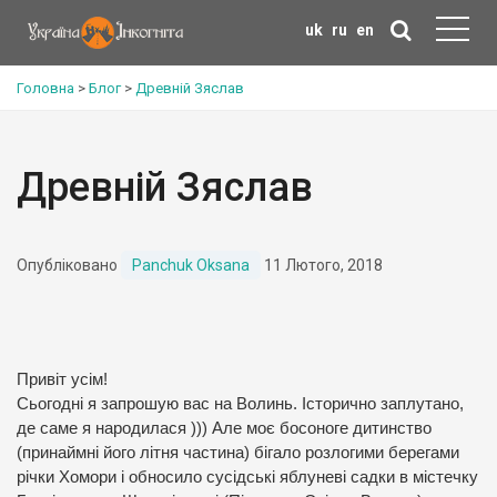
uk
ru
en
Головна
>
Блог
>
Древній Зяслав
Древній Зяслав
Опубліковано
Panchuk Oksana
11 Лютого, 2018
Привіт усім!
Сьогодні я запрошую вас на Волинь. Історично заплутано,
де саме я народилася ))) Але моє босоноге дитинство
(принаймні його літня частина) бігало розлогими берегами
річки Хомори і обносило сусідські яблуневі садки в містечку