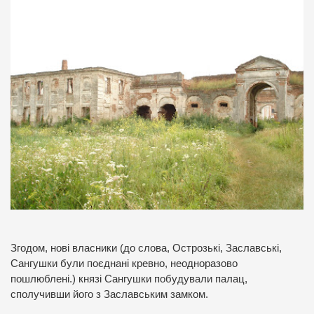
Згодом, нові власники (до слова, Острозькі, Заславські,
Сангушки були поєднані кревно, неодноразово
пошлюблені.) князі Сангушки побудували палац,
сполучивши його з Заславським замком.