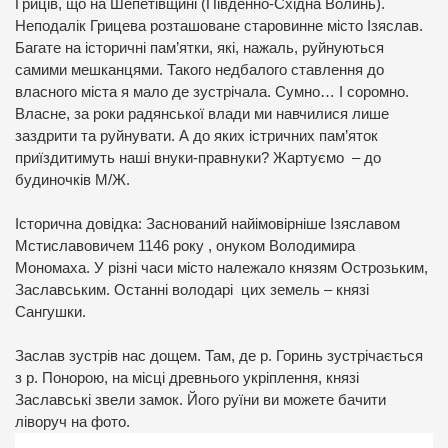
Гриців, що на Шепетівщині (Південно-Східна Волинь).
Неподалік Грицева розташоване старовинне місто Ізяслав.
Багате на історичні пам’ятки, які, нажаль, руйнуються
самими мешканцями. Такого недбалого ставлення до
власного міста я мало де зустрічала. Сумно… І соромно.
Власне, за роки радянської влади ми навчилися лише
заздрити та руйнувати. А до яких істричних пам’яток
приїздитимуть наші внуки-правнуки? Жартуємо – до
будиночків М/Ж.
Історична довідка:
Заснований найімовірніше Ізяславом
Мстиславовичем 1146 року , онуком Володимира
Мономаха.
У різні часи м
істо належало князям Острозьким,
Заславським. Останні володарі цих земель – князі
Сангушки.
Заслав зустрів нас дощем. Там, де р. Горинь зустрічається
з р. Понорою, на місці древнього укріплення, князі
Заславські звели замок. Його руїни ви можете бачити
ліворуч на фото.