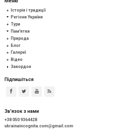
Меню
Історія і традиції
Регіони України
Тури
Пам'ятки
Природа
Блог
Галереї
Відео
Закордон
Підпишіться
Зв'язок з нами
+38 050 9364428
ukrainaincognita.com@gmail.com