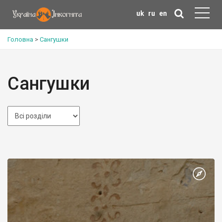
uk
ru
en
Головна
>
Сангушки
Сангушки