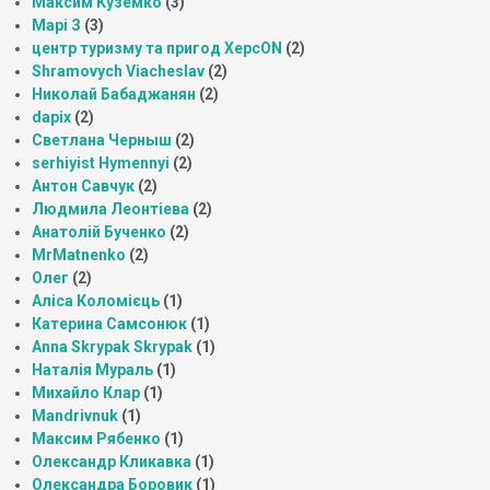
Максим Куземко
(3)
Марі З
(3)
центр туризму та пригод ХерсON
(2)
Shramovych Viacheslav
(2)
Николай Бабаджанян
(2)
dapix
(2)
Светлана Черныш
(2)
serhiyist Hymennyi
(2)
Антон Савчук
(2)
Людмила Леонтіева
(2)
Анатолій Бученко
(2)
MrMatnenko
(2)
Олег
(2)
Аліса Коломієць
(1)
Катерина Самсонюк
(1)
Anna Skrypak Skrypak
(1)
Наталія Мураль
(1)
Михайло Клар
(1)
Mandrivnuk
(1)
Максим Рябенко
(1)
Олександр Кликавка
(1)
Олександра Боровик
(1)