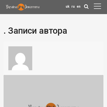
uk
ru
en
. Записи автора