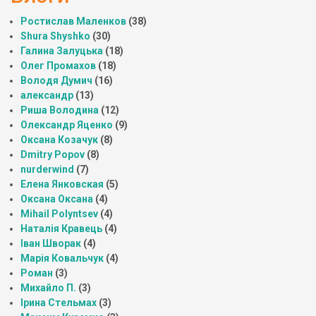
Ростислав Маленков
(38)
Shura Shyshko
(30)
Галина Залуцька
(18)
Олег Промахов
(18)
Володя Думич
(16)
александр
(13)
Риша Володина
(12)
Олександр Яценко
(9)
Оксана Козачук
(8)
Dmitry Popov
(8)
nurderwind
(7)
Елена Янковская
(5)
Оксана Оксана
(4)
Mihail Polyntsev
(4)
Наталія Кравець
(4)
Іван Шворак
(4)
Марія Ковальчук
(4)
Роман
(3)
Михайло П.
(3)
Ірина Стельмах
(3)