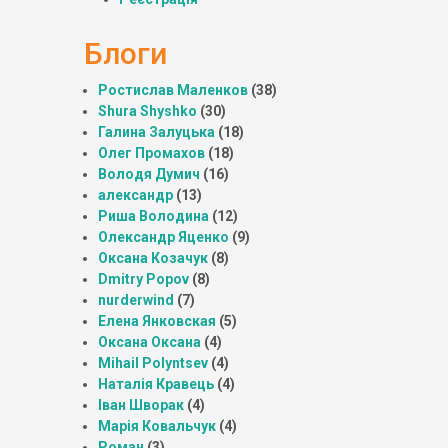
Блоги
Ростислав Маленков
(38)
Shura Shyshko
(30)
Галина Залуцька
(18)
Олег Промахов
(18)
Володя Думич
(16)
александр
(13)
Риша Володина
(12)
Олександр Яценко
(9)
Оксана Козачук
(8)
Dmitry Popov
(8)
nurderwind
(7)
Елена Янковская
(5)
Оксана Оксана
(4)
Mihail Polyntsev
(4)
Наталія Кравець
(4)
Іван Шворак
(4)
Марія Ковальчук
(4)
Роман
(3)