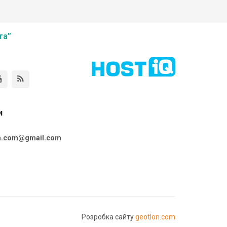
та”
и
ta.com@gmail.com
Розробка сайту
geotlon.com