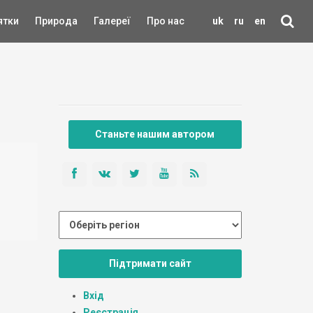
ятки
Природа
Галереї
Про нас
uk
ru
en
Станьте нашим автором
Підтримати сайт
Вхід
Реєстрація