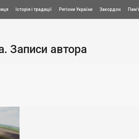
ниця
Історія і традиції
Регіони України
Закордон
Пам'
. Записи автора