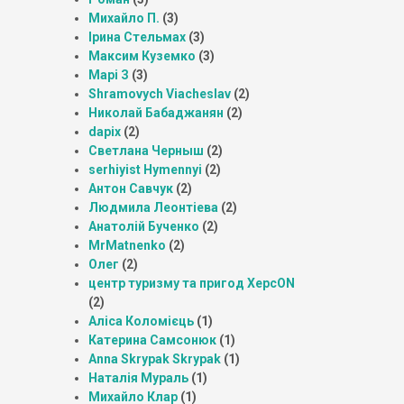
Михайло П.
(3)
Ірина Стельмах
(3)
Максим Куземко
(3)
Марі З
(3)
Shramovych Viacheslav
(2)
Николай Бабаджанян
(2)
dapix
(2)
Светлана Черныш
(2)
serhiyist Hymennyi
(2)
Антон Савчук
(2)
Людмила Леонтіева
(2)
Анатолій Бученко
(2)
MrMatnenko
(2)
Олег
(2)
центр туризму та пригод ХерсON
(2)
Аліса Коломієць
(1)
Катерина Самсонюк
(1)
Anna Skrypak Skrypak
(1)
Наталія Мураль
(1)
Михайло Клар
(1)