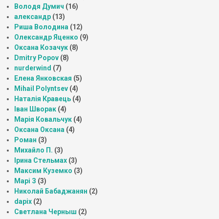
Володя Думич
(16)
александр
(13)
Риша Володина
(12)
Олександр Яценко
(9)
Оксана Козачук
(8)
Dmitry Popov
(8)
nurderwind
(7)
Елена Янковская
(5)
Mihail Polyntsev
(4)
Наталія Кравець
(4)
Іван Шворак
(4)
Марія Ковальчук
(4)
Оксана Оксана
(4)
Роман
(3)
Михайло П.
(3)
Ірина Стельмах
(3)
Максим Куземко
(3)
Марі З
(3)
Николай Бабаджанян
(2)
dapix
(2)
Светлана Черныш
(2)