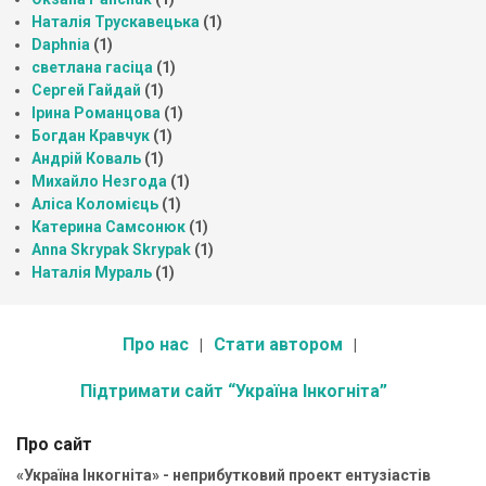
Наталія Трускавецька
(1)
Daphnia
(1)
светлана гасіца
(1)
Сергей Гайдай
(1)
Ірина Романцова
(1)
Богдан Кравчук
(1)
Андрій Коваль
(1)
Михайло Незгода
(1)
Аліса Коломієць
(1)
Катерина Самсонюк
(1)
Anna Skrypak Skrypak
(1)
Наталія Мураль
(1)
Про нас
Стати автором
Підтримати сайт “Україна Інкогніта”
Про сайт
«Україна Інкогніта» - неприбутковий проект ентузіастів