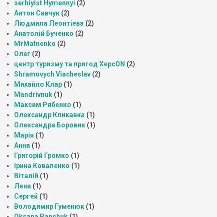
serhiyist Hymennyi
(2)
Антон Савчук
(2)
Людмила Леонтіева
(2)
Анатолій Бученко
(2)
MrMatnenko
(2)
Олег
(2)
центр туризму та пригод ХерсON
(2)
Shramovych Viacheslav
(2)
Михайло Клар
(1)
Mandrivnuk
(1)
Максим Рябенко
(1)
Олександр Кликавка
(1)
Олександра Боровик
(1)
Марія
(1)
Анна
(1)
Григорій Громко
(1)
Ірина Коваленко
(1)
Віталій
(1)
Лена
(1)
Сергей
(1)
Володимир Гуменюк
(1)
Oksana Panchuk
(1)