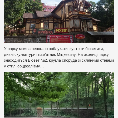
У парку можна непогано поблукати, зустріти бюветики,
дивні скульптури і пам’ятник Міцкевичу. На околиці парку
знаходиться Бювет №2, кругла споруда зі скляними стінами
у стилі соцреалізму…