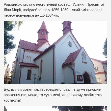
Родзинкою міста є неоготичний костьол Успіння Пресвятої
Діви Марії, побудобваний у 1859-1860, і який змінювався і
перебудовувався аж до 1934-го.
Будівля як зовні, так і всередині справляє дуже приємне
враження (чи, може, то суто мені, як великому любителю
костьолів)