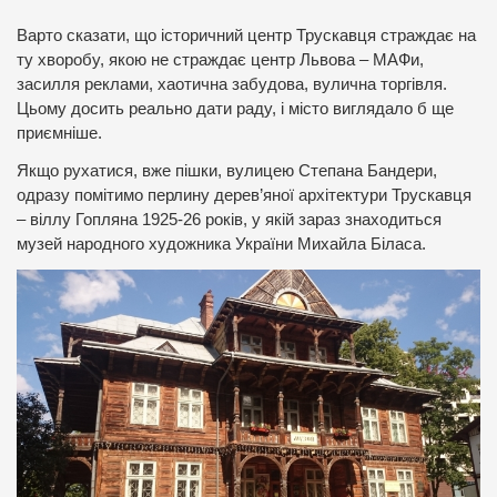
Варто сказати, що історичний центр Трускавця страждає на
ту хворобу, якою не страждає центр Львова – МАФи,
засилля реклами, хаотична забудова, вулична торгівля.
Цьому досить реально дати раду, і місто виглядало б ще
приємніше.
Якщо рухатися, вже пішки, вулицею Степана Бандери,
одразу помітимо перлину дерев’яної архітектури Трускавця
– віллу Гопляна 1925-26 років, у якій зараз знаходиться
музей народного художника України Михайла Біласа.