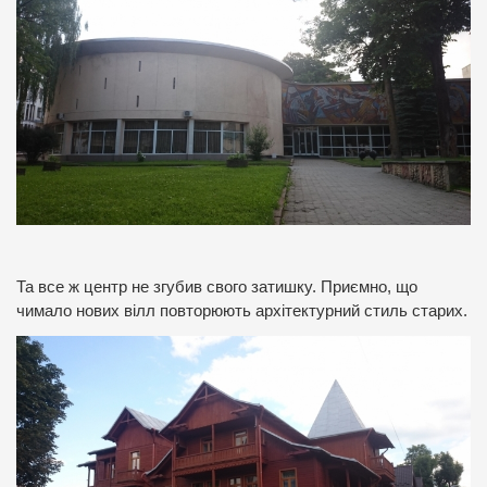
Та все ж центр не згубив свого затишку. Приємно, що
чимало нових вілл повторюють архітектурний стиль старих.