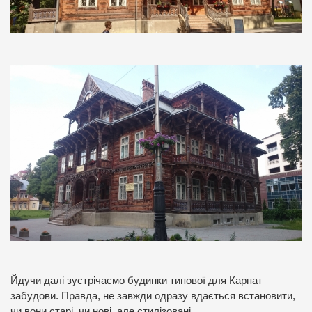
Йдучи далі зустрічаємо будинки типової для Карпат
забудови. Правда, не завжди одразу вдається встановити,
чи вони старі, чи нові, але стилізовані.