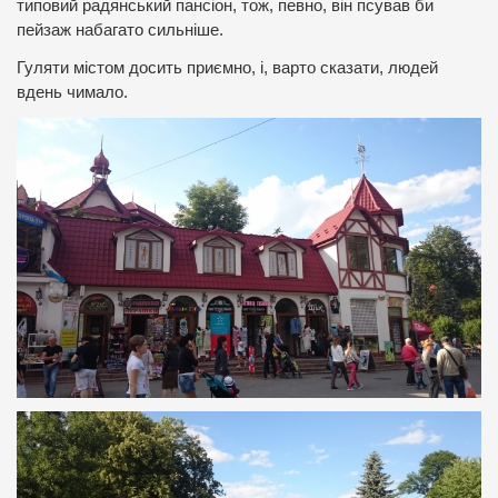
типовий радянський пансіон, тож, певно, він псував би
пейзаж набагато сильніше.
Гуляти містом досить приємно, і, варто сказати, людей
вдень чимало.