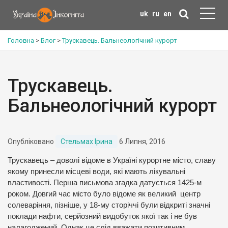
uk
ru
en
Головна
>
Блог
>
Трускавець. Бальнеологічний курорт
Трускавець.
Бальнеологічний курорт
Опубліковано
Стельмах Ірина
6 Липня, 2016
Трускавець – доволі відоме в Україні курортне місто, славу
якому принесли місцеві води, які мають лікувальні
властивості. Перша письмова згадка датується 1425-м
роком. Довгий час місто було відоме як великий центр
солеваріння, пізніше, у 18-му сторіччі були відкриті значні
поклади нафти, серйозний видобуток якої так і не був
налагоджений. Однак це слід вважати позитивним