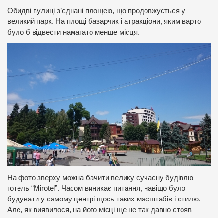
Обидві вулиці з’єднані площею, що продовжується у
великий парк. На площі базарчик і атракціони, яким варто
було б відвести намагато менше місця.
На фото зверху можна бачити велику сучасну будівлю –
готель “Mirotel”. Часом виникає питання, навіщо було
будувати у самому центрі щось таких масштабів і стилю.
Але, як виявилося, на його місці ще не так давно стояв