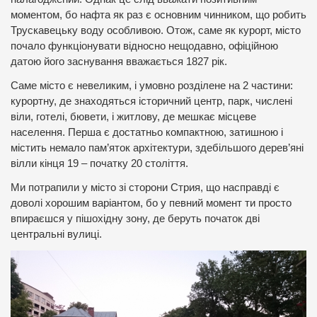
моментом, бо нафта як раз є основним чинником, що робить
Трускавецьку воду особливою. Отож, саме як курорт, місто
почало функціонувати відносно нещодавно, офіційною
датою його заснування вважається 1827 рік.
Саме місто є невеликим, і умовно розділене на 2 частини:
курортну, де знаходяться історичний центр, парк, числені
віли, готелі, бювети, і житлову, де мешкає місцеве
населення. Перша є достатньо компактною, затишною і
містить немало пам’яток архітектури, здебільшого дерев’яні
вілли кінця 19 – початку 20 століття.
Ми потрапили у місто зі сторони Стрия, що насправді є
доволі хорошим варіантом, бо у певний момент ти просто
впираєшся у пішохідну зону, де беруть початок дві
центральні вулиці.