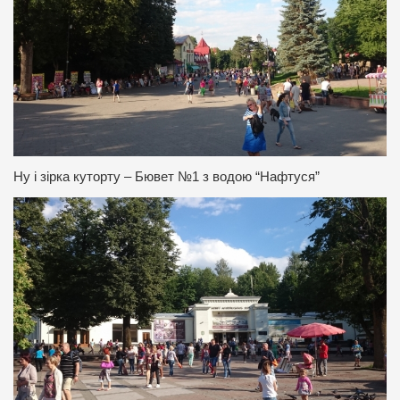
Ну і зірка куторту – Бювет №1 з водою “Нафтуся”