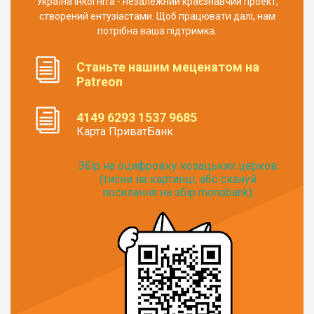
Україна Інкогніта - незалежний краєзнавчий проект,
створений ентузіастами. Щоб працювати далі, нам
потрібна ваша підтримка.
Станьте нашим меценатом на
Patreon
4149 6293 1537 9685
Карта ПриватБанк
Збір на оцифровку козацьких церков
(тисни на картинці, або скануй
посилання на збір monobank):