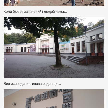
Коли бювет зачинений і людей немає:
Вид зсередини: типова радянщина