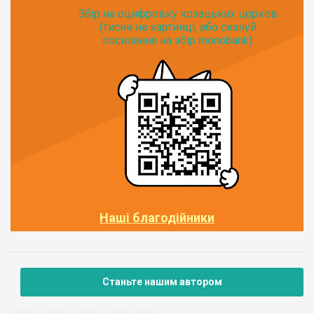
Збір на оцифровку козацьких церков
(тисни на картинці, або скануй
посилання на збір monobank):
Наші благодійники
Станьте нашим автором