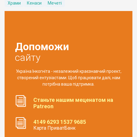
Храми
Кенаси
Мечеті
Допоможи
сайту
Україна Інкогніта - незалежний краєзнавчий проект,
створений ентузіастами. Щоб працювати далі, нам
потрібна ваша підтримка.
Станьте нашим меценатом на
Patreon
4149 6293 1537 9685
Карта ПриватБанк