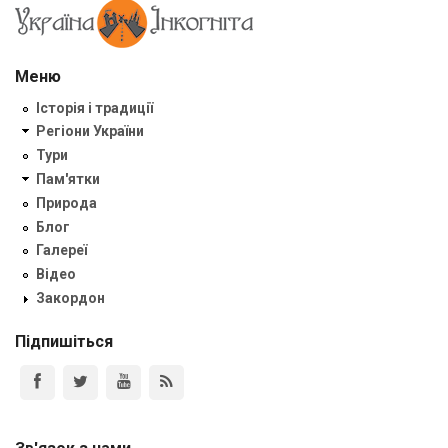
Меню
Історія і традиції
Регіони України
Тури
Пам'ятки
Природа
Блог
Галереї
Відео
Закордон
Підпишіться