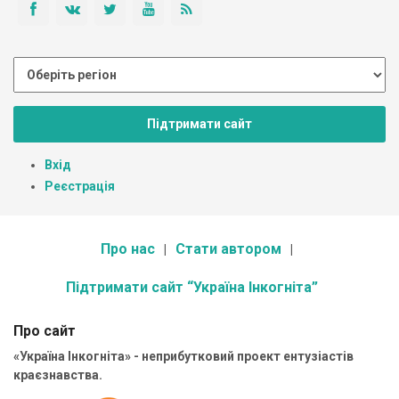
Підтримати сайт
Вхід
Реєстрація
Про нас
Стати автором
Підтримати сайт “Україна Інкогніта”
Про сайт
«Україна Інкогніта» - неприбутковий проект ентузіастів
краєзнавства.