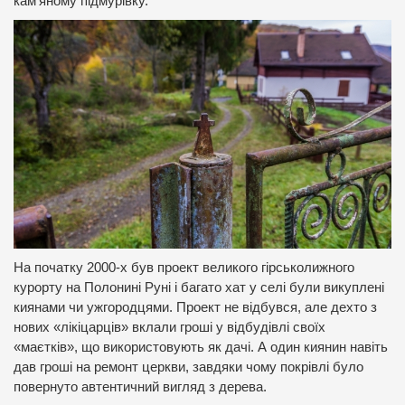
кам’яному підмурівку.
На початку 2000-х був проект великого гірськолижного
курорту на Полонині Руні і багато хат у селі були викуплені
киянами чи ужгородцями. Проект не відбувся, але дехто з
нових «лікіцарців» вклали гроші у відбудівлі своїх
«маєтків», що використовують як дачі. А один киянин навіть
дав гроші на ремонт церкви, завдяки чому покрівлі було
повернуто автентичний вигляд з дерева.