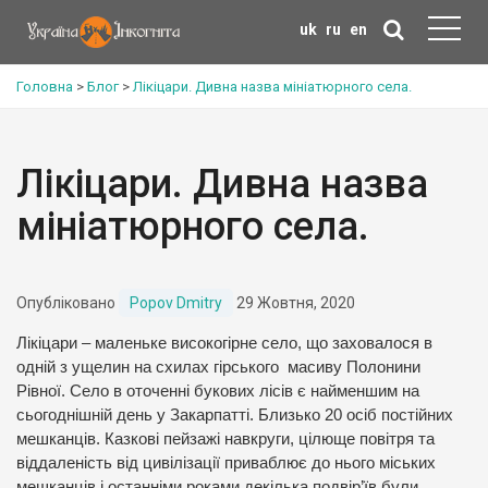
uk
ru
en
Головна
>
Блог
>
Лікіцари. Дивна назва мініатюрного села.
Лікіцари. Дивна назва
мініатюрного села.
Опубліковано
Popov Dmitry
29 Жовтня, 2020
Лікіцари – маленьке високогірне село, що заховалося в
одній з ущелин на схилах гірського масиву Полонини
Рівної. Село в оточенні букових лісів є найменшим на
сьогоднішній день у Закарпатті. Близько 20 осіб постійних
мешканців. Казкові пейзажі навкруги, цілюще повітря та
віддаленість від цивілізації приваблює до нього міських
мешканців і останніми роками декілька подвір’їв були