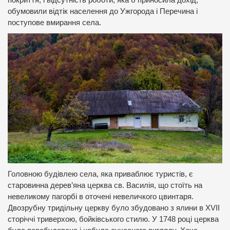
покриття, і відсутність роботи, яка б приносила дохід,
обумовили відтік населення до Ужгорода і Перечина і
поступове вмирання села.
Головною будівлею села, яка приваблює туристів, є
старовинна дерев
’
яна церква св. Василія, що стоїть на
невеликому пагорбі в оточені невеличкого цвинтаря.
Двозрубну тридільну церкву було збудовано з ялини в XVII
сторіччі триверхою, бойківського стилю. У 1748 році церква