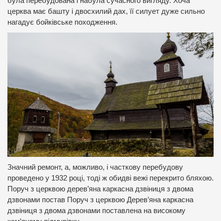
була перебудована і набула сучасного вигляду. Хоча
церква має башту і двосхилий дах, її силует дуже сильно
нагадує бойківське походження.
Значний ремонт, а, можливо, і часткову перебудову
проведено у 1932 році, тоді ж обидві вежі перекрито бляхою.
Поруч з церквою дерев’яна каркасна дзвіниця з двома
дзвонами постав
Поруч з церквою Дерев’яна каркасна
дзвіниця з двома дзвонами поставлена на високому