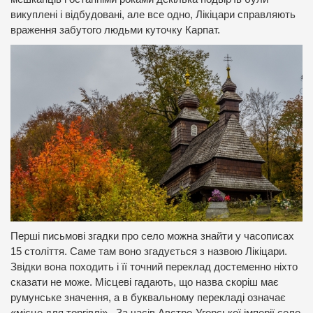
викуплені і відбудовані, але все одно, Лікіцари справляють
враження забутого людьми куточку Карпат.
Перші письмові згадки про село можна знайти у часописах
15 століття. Саме там воно згадується з назвою Лікіцари.
Звідки вона походить і її точний переклад достеменно ніхто
сказати не може. Місцеві гадають, що назва скоріш має
румунське значення, а в буквальному перекладі означає
«місце для торгівлі». За часів Австро-Угорської імперії село