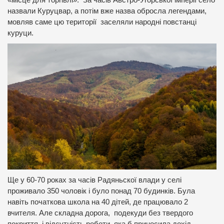
назвали Куруцвар, а потім вже назва обросла легендами,
мовляв саме цю території заселяли народні повстанці
куруци.
Ще у 60-70 роках за часів Радяньскої влади у селі
проживало 350 чоловік і було понад 70 будинків. Була
навіть початкова школа на 40 дітей, де працювало 2
вчителя. Але складна дорога, подекуди без твердого