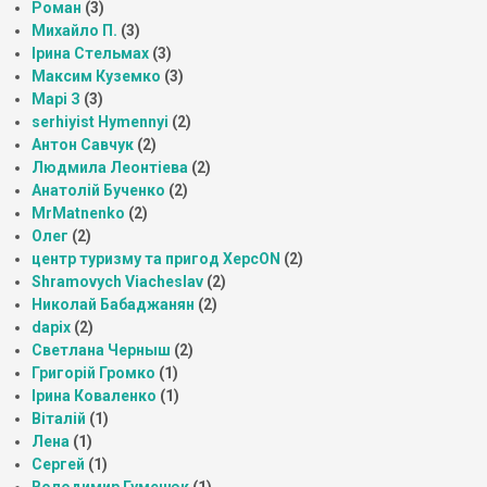
Роман
(3)
Михайло П.
(3)
Ірина Стельмах
(3)
Максим Куземко
(3)
Марі З
(3)
serhiyist Hymennyi
(2)
Антон Савчук
(2)
Людмила Леонтіева
(2)
Анатолій Бученко
(2)
MrMatnenko
(2)
Олег
(2)
центр туризму та пригод ХерсON
(2)
Shramovych Viacheslav
(2)
Николай Бабаджанян
(2)
dapix
(2)
Светлана Черныш
(2)
Григорій Громко
(1)
Ірина Коваленко
(1)
Віталій
(1)
Лена
(1)
Сергей
(1)
Володимир Гуменюк
(1)