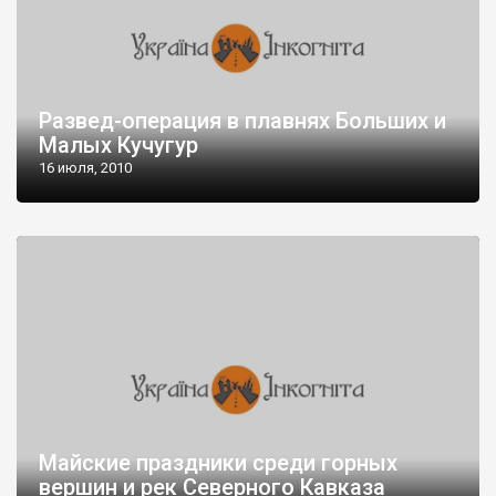
Развед-операция в плавнях Больших и
Малых Кучугур
16 июля, 2010
Майские праздники среди горных
вершин и рек Северного Кавказа