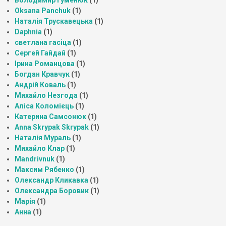
Oksana Panchuk
(1)
Наталія Трускавецька
(1)
Daphnia
(1)
светлана гасіца
(1)
Сергей Гайдай
(1)
Ірина Романцова
(1)
Богдан Кравчук
(1)
Андрій Коваль
(1)
Михайло Незгода
(1)
Аліса Коломієць
(1)
Катерина Самсонюк
(1)
Anna Skrypak Skrypak
(1)
Наталія Мураль
(1)
Михайло Клар
(1)
Mandrivnuk
(1)
Максим Рябенко
(1)
Олександр Кликавка
(1)
Олександра Боровик
(1)
Марія
(1)
Анна
(1)