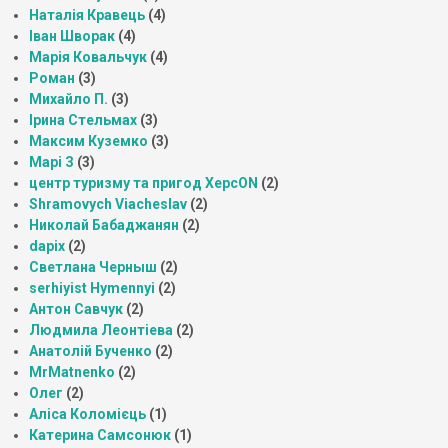
Наталія Кравець
(4)
Іван Шворак
(4)
Марія Ковальчук
(4)
Роман
(3)
Михайло П.
(3)
Ірина Стельмах
(3)
Максим Куземко
(3)
Марі З
(3)
центр туризму та пригод ХерсON
(2)
Shramovych Viacheslav
(2)
Николай Бабаджанян
(2)
dapix
(2)
Светлана Черныш
(2)
serhiyist Hymennyi
(2)
Антон Савчук
(2)
Людмила Леонтіева
(2)
Анатолій Бученко
(2)
MrMatnenko
(2)
Олег
(2)
Аліса Коломієць
(1)
Катерина Самсонюк
(1)