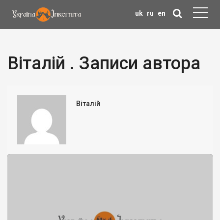
uk
ru
en
Віталій . Записи автора
Віталій