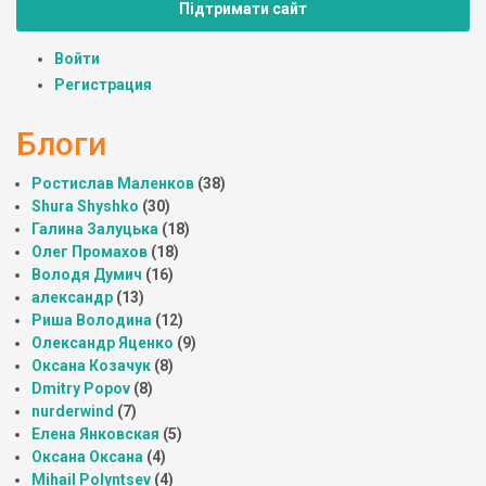
Підтримати сайт
Войти
Регистрация
Блоги
Ростислав Маленков
(38)
Shura Shyshko
(30)
Галина Залуцька
(18)
Олег Промахов
(18)
Володя Думич
(16)
александр
(13)
Риша Володина
(12)
Олександр Яценко
(9)
Оксана Козачук
(8)
Dmitry Popov
(8)
nurderwind
(7)
Елена Янковская
(5)
Оксана Оксана
(4)
Mihail Polyntsev
(4)