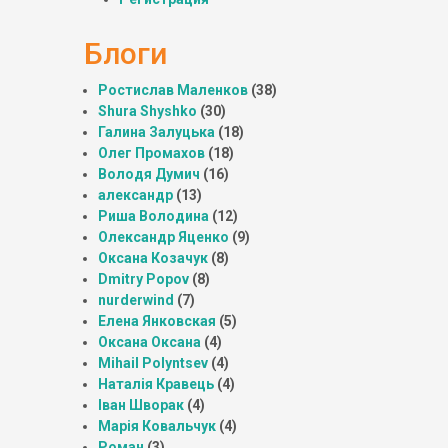
Блоги
Ростислав Маленков
(38)
Shura Shyshko
(30)
Галина Залуцька
(18)
Олег Промахов
(18)
Володя Думич
(16)
александр
(13)
Риша Володина
(12)
Олександр Яценко
(9)
Оксана Козачук
(8)
Dmitry Popov
(8)
nurderwind
(7)
Елена Янковская
(5)
Оксана Оксана
(4)
Mihail Polyntsev
(4)
Наталія Кравець
(4)
Іван Шворак
(4)
Марія Ковальчук
(4)
Роман
(3)