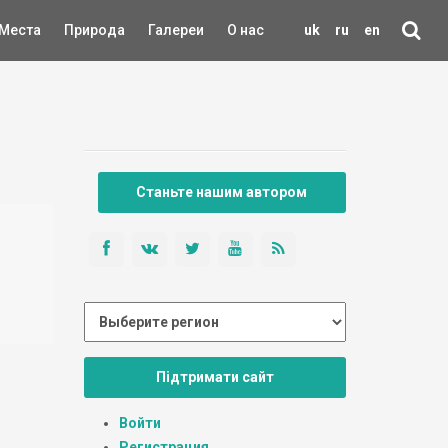
Места
Природа
Галереи
О нас
uk
ru
en
Станьте нашим автором
Підтримати сайт
Войти
Регистрация