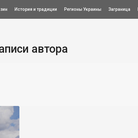
зин
История и традиции
Регионы Украины
Заграница
аписи автора