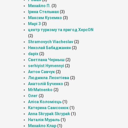
Михайло П.
(3)
Ірина Стельмах
(3)
Максим Куземко
(3)
Марі З
(3)
центр туризму та пригод ХерсON
(2)
Shramovych Viacheslav
(2)
Николай Бабаджанян
(2)
dapix
(2)
Светлана Черныш
(2)
serhiyist Hymennyi
(2)
Антон Савчук
(2)
Людмила Леонтіева
(2)
Анатолій Бученко
(2)
MrMatnenko
(2)
Олег
(2)
Аліса Коломієць
(1)
Катерина Самсонюк
(1)
Anna Skrypak Skrypak
(1)
Наталія Мураль
(1)
Михайло Клар
(1)