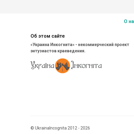
О на
Об этом сайте
«Украина Инкогнита» - некоммерческий проект
энтузиастов краеведения.
© UkrainaIncognita 2012 - 2026