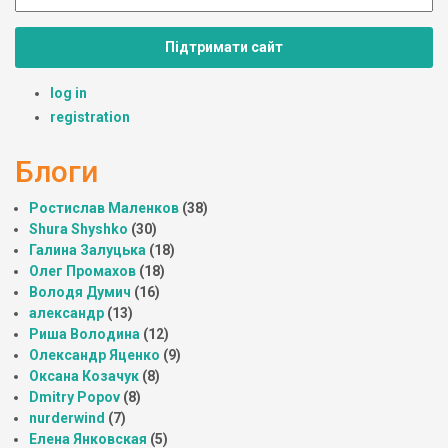
Підтримати сайт
log in
registration
Блоги
Ростислав Маленков
(38)
Shura Shyshko
(30)
Галина Залуцька
(18)
Олег Промахов
(18)
Володя Думич
(16)
александр
(13)
Риша Володина
(12)
Олександр Яценко
(9)
Оксана Козачук
(8)
Dmitry Popov
(8)
nurderwind
(7)
Елена Янковская
(5)