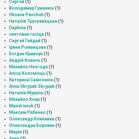
Сергей
(1)
Володимир Гуменюк
(1)
Oksana Panchuk
(1)
Наталія Трускавецька
(1)
Daphnia
(1)
светлана гасіца
(1)
Сергей Гайдай
(1)
Ірина Романцова
(1)
Богдан Кравчук
(1)
Андрій Коваль
(1)
Михайло Незгода
(1)
Аліса Коломієць
(1)
Катерина Самсонюк
(1)
Anna Skrypak Skrypak
(1)
Наталія Мураль
(1)
Михайло Клар
(1)
Mandrivnuk
(1)
Максим Рябенко
(1)
Олександр Кликавка
(1)
Олександра Боровик
(1)
Марія
(1)
Анна
(1)