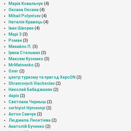
Марія Ковальчук
(4)
Оксана Оксана
(4)
Mihail Polyntsev
(4)
Наталія Кравець
(4)
Іван Шворак
(4)
Марі З
(3)
Роман
(3)
Михайло П.
(3)
Ірина Стельмах
(3)
Максим Куземко
(3)
MrMatnenko
(2)
Олег
(2)
центр туризму та пригод ХерсON
(2)
Shramovych Viacheslav
(2)
Николай Бабаджанян
(2)
dapix
(2)
Светлана Черныш
(2)
serhiyist Hymennyi
(2)
Антон Савчук
(2)
Людмила Леонтіева
(2)
Анатолій Бученко
(2)