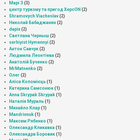
Марі З
(3)
центр туризму та пригод ХерсON
(2)
Shramovych Viacheslav
(2)
Николай Бабаджанян
(2)
dapix
(2)
Светлана Черныш
(2)
serhiyist Hymennyi
(2)
Антон Савчук
(2)
Людмила Леонтіева
(2)
Анатолій Бученко
(2)
MrMatnenko
(2)
Олег
(2)
Аліса Коломієць
(1)
Катерина Самсонюк
(1)
Anna Skrypak Skrypak
(1)
Наталія Мураль
(1)
Михайло Клар
(1)
Mandrivnuk
(1)
Максим Рябенко
(1)
Олександр Кликавка
(1)
Олександра Боровик
(1)