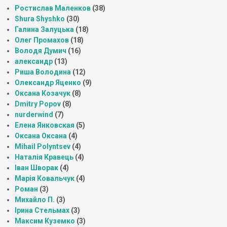
Ростислав Маленков
(38)
Shura Shyshko
(30)
Галина Залуцька
(18)
Олег Промахов
(18)
Володя Думич
(16)
александр
(13)
Риша Володина
(12)
Олександр Яценко
(9)
Оксана Козачук
(8)
Dmitry Popov
(8)
nurderwind
(7)
Елена Янковская
(5)
Оксана Оксана
(4)
Mihail Polyntsev
(4)
Наталія Кравець
(4)
Іван Шворак
(4)
Марія Ковальчук
(4)
Роман
(3)
Михайло П.
(3)
Ірина Стельмах
(3)
Максим Куземко
(3)