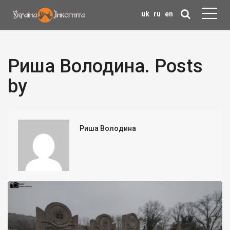
uk
ru
en
Риша Володина. Posts
by
Риша Володина