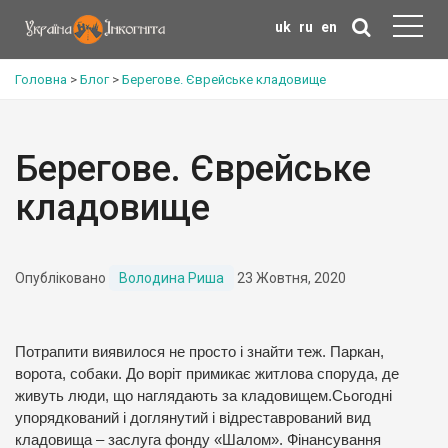
uk
ru
en
Головна
>
Блог
>
Берегове. Єврейське кладовище
Берегове. Єврейське
кладовище
Опубліковано
Володина Риша
23 Жовтня, 2020
Потрапити виявилося не просто і знайти теж. Паркан,
ворота, собаки. До воріт примикає житлова споруда, де
живуть люди, що наглядають за кладовищем.
Сьогодні
упорядкований і доглянутий і відреставрований вид
кладовища – заслуга фонду «Шалом». Фінансування