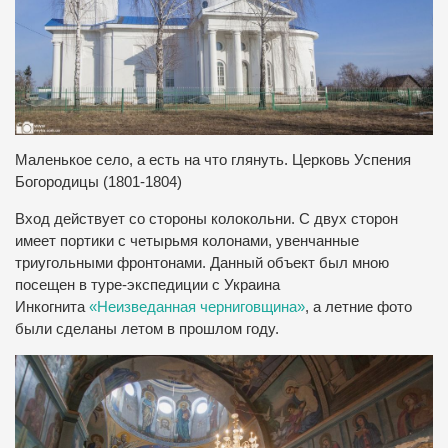
Маленькое село, а есть на что глянуть. Церковь Успения
Богородицы (1801-1804)
Вход действует со стороны колокольни. С двух сторон
имеет портики с четырьмя колонами, увенчанные
триугольными фронтонами.
Данный объект был мною
посещен в туре-экспедиции с Украина
Инкогнита
«Неизведанная черниговщина»
, а летние фото
были сделаны летом в прошлом году.