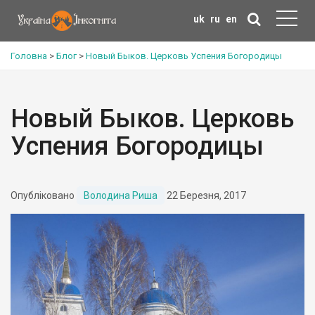
uk
ru
en
Головна
>
Блог
>
Новый Быков. Церковь Успения Богородицы
Новый Быков. Церковь
Успения Богородицы
Опубліковано
Володина Риша
22 Березня, 2017