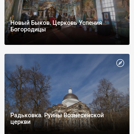
Новый Быков. Церковь Успения
Богородицы
Радьковка. Руины Вознесенской
церкви