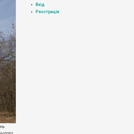
Вхід
Реєстрація
ень
былого