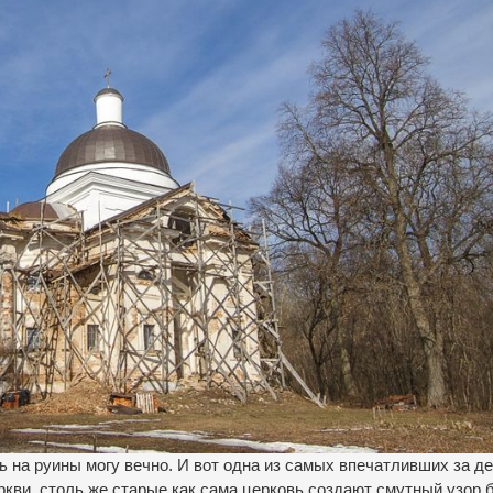
 на руины могу вечно. И вот одна из самых впечатливших за д
ркви, столь же старые как сама церковь создают смутный узор 