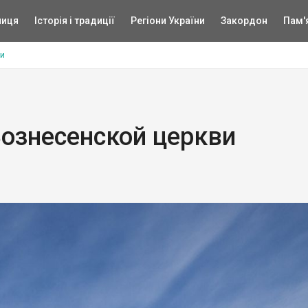
ниця
Історія і традиції
Регіони України
Закордон
Пам'
ви
ознесенской церкви