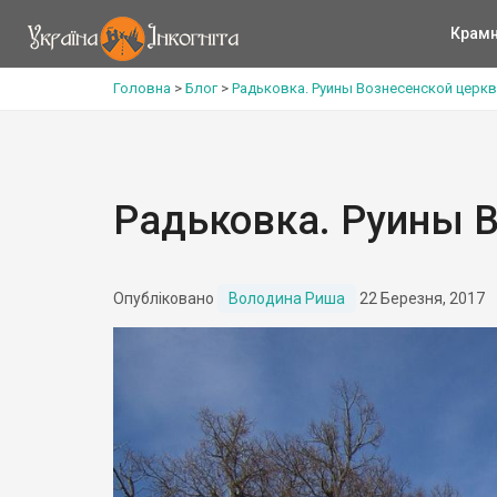
Крам
Головна
>
Блог
>
Радьковка. Руины Вознесенской церк
Радьковка. Руины В
Опубліковано
Володина Риша
22 Березня, 2017