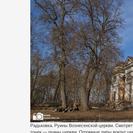
Радьковка. Руины Вознесенской церкви. Смотреть
точек — руины церкви. Огромные липы вокруг це