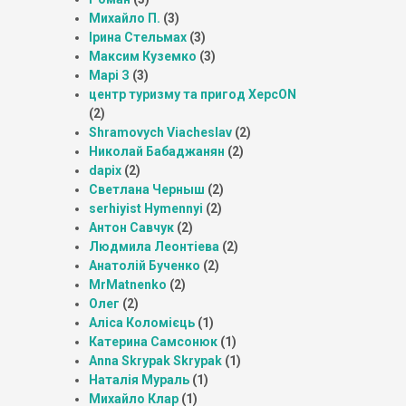
Михайло П.
(3)
Ірина Стельмах
(3)
Максим Куземко
(3)
Марі З
(3)
центр туризму та пригод ХерсON
(2)
Shramovych Viacheslav
(2)
Николай Бабаджанян
(2)
dapix
(2)
Светлана Черныш
(2)
serhiyist Hymennyi
(2)
Антон Савчук
(2)
Людмила Леонтіева
(2)
Анатолій Бученко
(2)
MrMatnenko
(2)
Олег
(2)
Аліса Коломієць
(1)
Катерина Самсонюк
(1)
Anna Skrypak Skrypak
(1)
Наталія Мураль
(1)
Михайло Клар
(1)