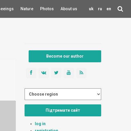
seeings
Nature
Photos
About us
uk
ru
en
Become our author
Підтримати сайт
log in
registration