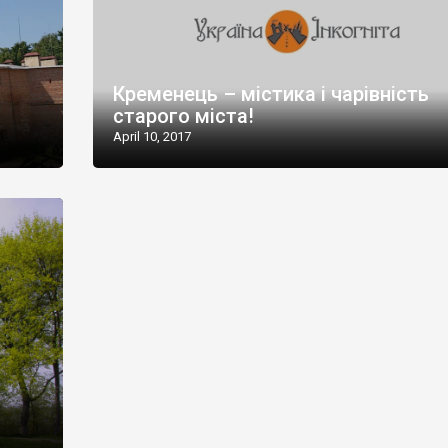
Кременець – містика і чарівність
старого міста!
April 10, 2017