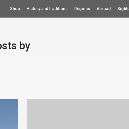
Shop
History and traditions
Regions
Abroad
Sight
sts by