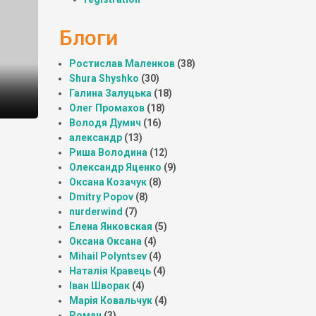
Блоги
Ростислав Маленков
(38)
Shura Shyshko
(30)
Галина Залуцька
(18)
Олег Промахов
(18)
Володя Думич
(16)
александр
(13)
Риша Володина
(12)
Олександр Яценко
(9)
Оксана Козачук
(8)
Dmitry Popov
(8)
nurderwind
(7)
Елена Янковская
(5)
Оксана Оксана
(4)
Mihail Polyntsev
(4)
Наталія Кравець
(4)
Іван Шворак
(4)
Марія Ковальчук
(4)
Роман
(3)