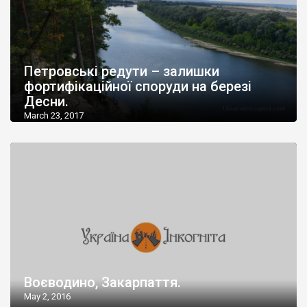
Петровські редути – залишки
фортифікаційної споруди на березі
Десни.
March 23, 2017
Воєводино, Закарпаття.
May 2, 2016