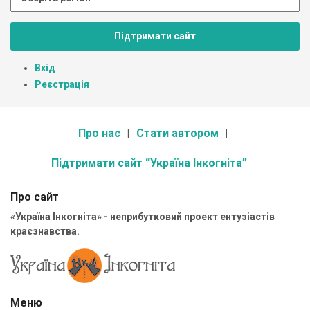
Підтримати сайт
Вхід
Реєстрація
Про нас
Стати автором
Підтримати сайт “Україна Інкогніта”
Про сайт
«Україна Інкогніта» - неприбутковий проект ентузіастів
краєзнавства.
Меню