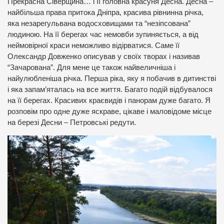
Прекрасна Сіверщина… і її головна красуня Десна. Десна –
найбільша права притока Дніпра, красива рівнинна річка,
яка незарегульвана водосховищами та “незіпсована”
людиною. На її берегах час немовби зупиняється, а від
неймовірної краси неможливо відірватися. Саме її
Олександр Довженко описував у своїх творах і називав
“Зачарована”. Для мене це також найвеличніша і
найулюбленіша річка. Перша ріка, яку я побачив в дитинстві
і яка запам’яталась на все життя. Багато подій відбувалося
на її берегах. Красивих краєвидів і панорам дуже багато. Я
розповім про одне дуже яскраве, цікаве і маловідоме місце
на березі Десни – Петровські редути.