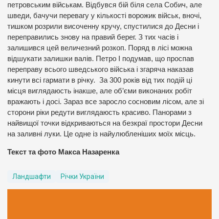
петровським військам. Відбувся бій біля села Собич, але
шведи, бачучи перевагу у кількості ворожик військ, вночі,
тишком розрили височенну кручу, спустилися до Десни і
переправились знову на правий берег. З тих часів і
залишився цей величезний розкоп. Поряд в лісі можна
відшукати залишки валів. Петро І подумав, що проспав
переправу всього шведського війська і згаряча наказав
кинути всі гармати в річку. За 300 років від тих подій ці
місця виглядаюсть інакше, але об’єми виконаних робіт
вражають і досі. Зараз все заросло сосновим лісом, але зі
сторони ріки редути виглядаюсть красиво. Панорами з
найвищої точки відкриваються на безкраї простори Десни
на заливні луки. Це одне із найулюбленіших моїх місць.
Текст та фото Макса Назаренка
Ландшафти
Річки України