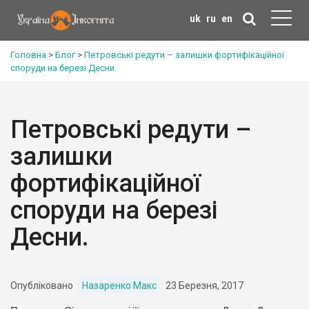
uk
ru
en
Головна
>
Блог
>
Петровські редути – залишки фортифікаційної
споруди на березі Десни.
Петровські редути –
залишки
фортифікаційної
споруди на березі
Десни.
Опубліковано
Назаренко Макс
23 Березня, 2017