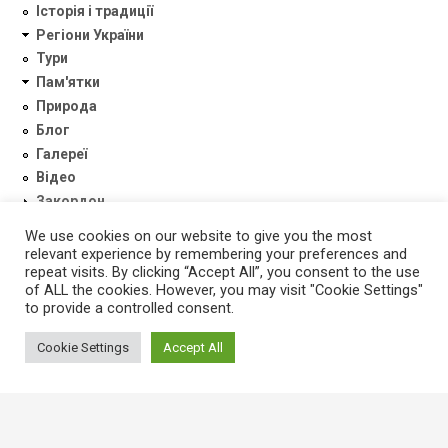
Історія і традиції
Регіони України
Тури
Пам'ятки
Природа
Блог
Галереї
Відео
Закордон
We use cookies on our website to give you the most
Підпишіться
relevant experience by remembering your preferences and
repeat visits. By clicking “Accept All”, you consent to the use
of ALL the cookies. However, you may visit "Cookie Settings"
to provide a controlled consent.
Cookie Settings
Accept All
Зв'язок з нами
+38 050 9364428
ukrainaincognita.com@gmail.com