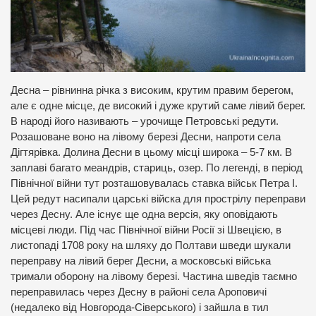
Десна – рівнинна річка з високим, крутим правим берегом,
але є одне місце, де високий і дуже крутий саме лівий берег.
В народі його називають – урочище Петровські редути.
Розашоване воно на лівому березі Десни, напроти села
Дігтярівка. Долина Десни в цьому місці широка – 5-7 км. В
заплаві багато меандрів, стариць, озер. По легенді, в період
Північної війни тут розташовувалась ставка військ Петра І.
Цей редут насипали царські війска для прострілу переправи
через Десну. Але існує ще одна версія, яку оповідають
місцеві люди. Під час Північної війни Росії зі Швецією, в
листопаді 1708 року на шляху до Полтави шведи шукали
переправу на лівий берег Десни, а московські війська
тримали оборону на лівому березі. Частина шведів таємно
переправилась через Десну в районі села Ароповичі
(недалеко від Новгорода-Сіверського) і зайшла в тил