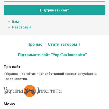
Підтримати сайт
Вхід
Реєстрація
Про нас
Стати автором
Підтримати сайт “Україна Інкогніта”
Про сайт
«Україна Інкогніта» - неприбутковий проект ентузіастів
краєзнавства.
Меню