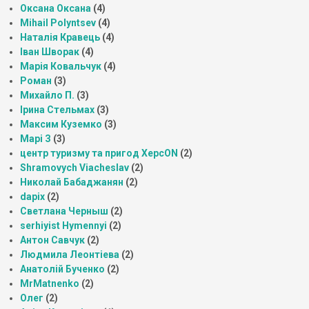
Оксана Оксана
(4)
Mihail Polyntsev
(4)
Наталія Кравець
(4)
Іван Шворак
(4)
Марія Ковальчук
(4)
Роман
(3)
Михайло П.
(3)
Ірина Стельмах
(3)
Максим Куземко
(3)
Марі З
(3)
центр туризму та пригод ХерсON
(2)
Shramovych Viacheslav
(2)
Николай Бабаджанян
(2)
dapix
(2)
Светлана Черныш
(2)
serhiyist Hymennyi
(2)
Антон Савчук
(2)
Людмила Леонтіева
(2)
Анатолій Бученко
(2)
MrMatnenko
(2)
Олег
(2)