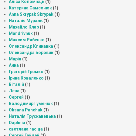
Аліса Коломієць
(1)
Катерина Самсонюк
(1)
Anna Skrypak Skrypak
(1)
Наталія Мураль
(1)
Михайло Клар
(1)
Mandrivnuk
(1)
Максим Рябенко
(1)
Олександр Кликавка
(1)
Олександра Боровик
(1)
Марія
(1)
Анна
(1)
Григорій Громко
(1)
Ірина Коваленко
(1)
Віталій
(1)
Лена
(1)
Сергей
(1)
Володимир Гуменюк
(1)
Oksana Panchuk
(1)
Наталія Трускавецька
(1)
Daphnia
(1)
светлана гасіца
(1)
Сергей Гайдай
(1)