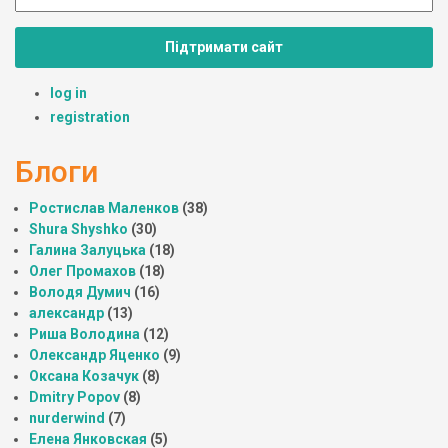
Підтримати сайт
log in
registration
Блоги
Ростислав Маленков
(38)
Shura Shyshko
(30)
Галина Залуцька
(18)
Олег Промахов
(18)
Володя Думич
(16)
александр
(13)
Риша Володина
(12)
Олександр Яценко
(9)
Оксана Козачук
(8)
Dmitry Popov
(8)
nurderwind
(7)
Елена Янковская
(5)