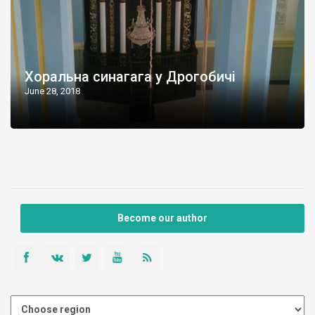
Хоральна синагага у Дрогобичі
June 28, 2018
Become our author