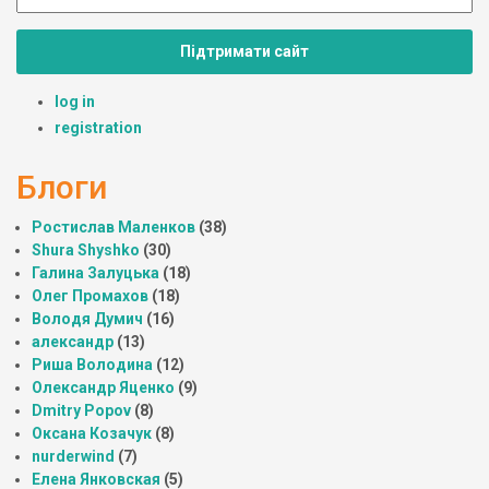
Підтримати сайт
log in
registration
Блоги
Ростислав Маленков
(38)
Shura Shyshko
(30)
Галина Залуцька
(18)
Олег Промахов
(18)
Володя Думич
(16)
александр
(13)
Риша Володина
(12)
Олександр Яценко
(9)
Dmitry Popov
(8)
Оксана Козачук
(8)
nurderwind
(7)
Елена Янковская
(5)