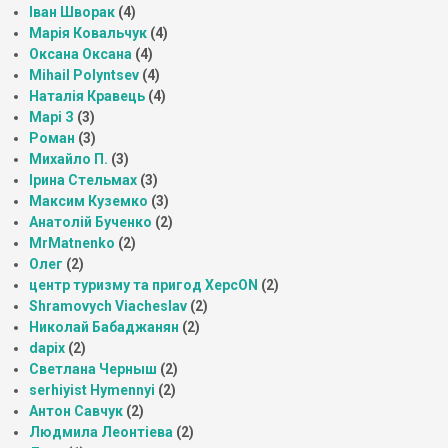
Іван Шворак
(4)
Марія Ковальчук
(4)
Оксана Оксана
(4)
Mihail Polyntsev
(4)
Наталія Кравець
(4)
Марі З
(3)
Роман
(3)
Михайло П.
(3)
Ірина Стельмах
(3)
Максим Куземко
(3)
Анатолій Бученко
(2)
MrMatnenko
(2)
Олег
(2)
центр туризму та пригод ХерсON
(2)
Shramovych Viacheslav
(2)
Николай Бабаджанян
(2)
dapix
(2)
Светлана Черныш
(2)
serhiyist Hymennyi
(2)
Антон Савчук
(2)
Людмила Леонтіева
(2)