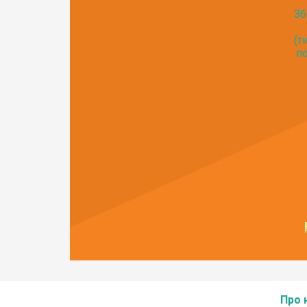
Зб
(т
по
Про 