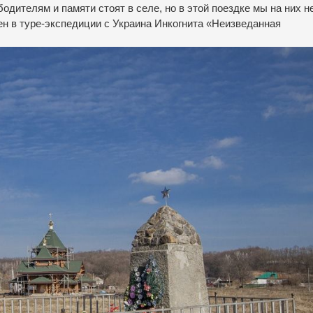
дителям и памяти стоят в селе, но в этой поездке мы на них н
 в туре-экспедиции с Украина Инкогнита
«Неизведанная