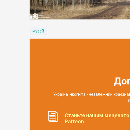
музей
До
Україна Інкогніта - незалежний краєзн
п
Станьте нашим меценато
Patreon