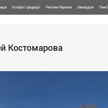
ниця
Історія і традиції
Регіони України
Закордон
Пам'
й Костомарова