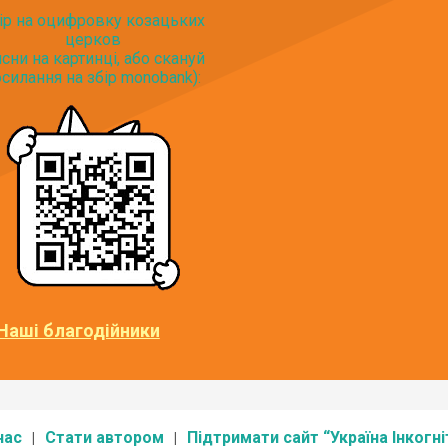
ір на оцифровку козацьких
церков
исни на картинці, або скануй
силання на збір monobank):
Наші благодійники
нас
Стати автором
Підтримати сайт “Україна Інкогні