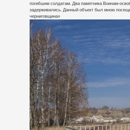
погибшим солдатам. Два памятника Воинам-освобо
задерживались.
Данный объект был мною посещен
черниговщина»