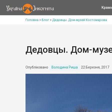
Крам
Головна
>
Блог
>
Дедовцы. Дом-музей Костомарова
Дедовцы. Дом-музе
Опубліковано
Володина Риша
22 Березня, 2017