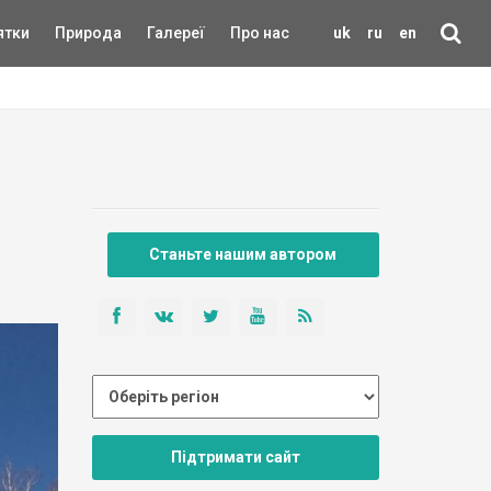
ятки
Природа
Галереї
Про нас
uk
ru
en
Станьте нашим автором
Підтримати сайт