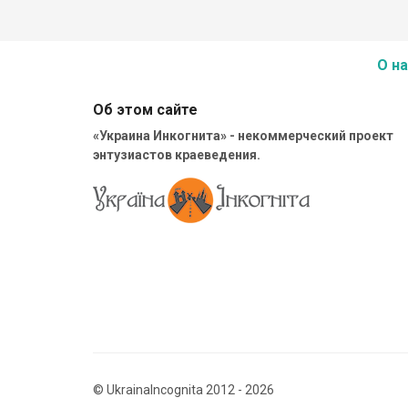
О на
Об этом сайте
«Украина Инкогнита» - некоммерческий проект
энтузиастов краеведения.
© UkrainaIncognita 2012 - 2026