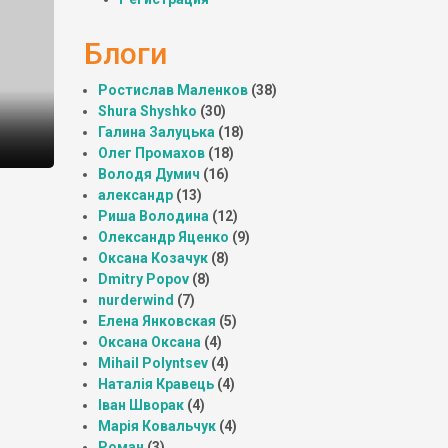
Блоги
Ростислав Маленков
(38)
Shura Shyshko
(30)
Галина Залуцька
(18)
Олег Промахов
(18)
Володя Думич
(16)
александр
(13)
Риша Володина
(12)
Олександр Яценко
(9)
Оксана Козачук
(8)
Dmitry Popov
(8)
nurderwind
(7)
Елена Янковская
(5)
Оксана Оксана
(4)
Mihail Polyntsev
(4)
Наталія Кравець
(4)
Іван Шворак
(4)
Марія Ковальчук
(4)
Роман
(3)