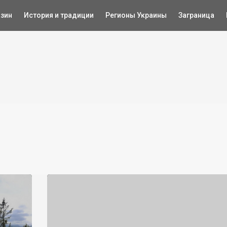
зин
История и традиции
Регионы Украины
Заграница