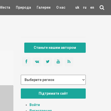
Места
Природа
Галереи
О нас
uk
ru
en
Станьте нашим автором
Підтримати сайт
Войти
Регистрация