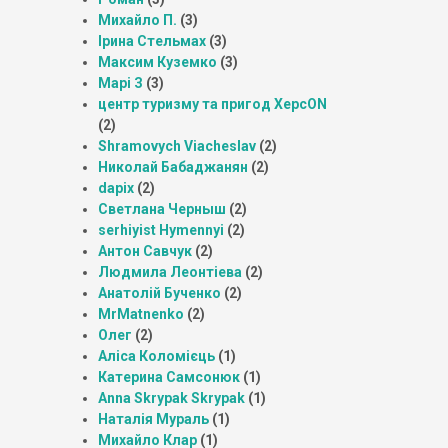
Михайло П.
(3)
Ірина Стельмах
(3)
Максим Куземко
(3)
Марі З
(3)
центр туризму та пригод ХерсON
(2)
Shramovych Viacheslav
(2)
Николай Бабаджанян
(2)
dapix
(2)
Светлана Черныш
(2)
serhiyist Hymennyi
(2)
Антон Савчук
(2)
Людмила Леонтіева
(2)
Анатолій Бученко
(2)
MrMatnenko
(2)
Олег
(2)
Аліса Коломієць
(1)
Катерина Самсонюк
(1)
Anna Skrypak Skrypak
(1)
Наталія Мураль
(1)
Михайло Клар
(1)