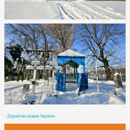
Дерев'яні храми України