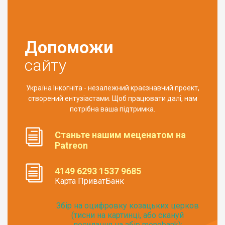
Допоможи
сайту
Україна Інкогніта - незалежний краєзнавчий проект,
створений ентузіастами. Щоб працювати далі, нам
потрібна ваша підтримка.
Станьте нашим меценатом на
Patreon
4149 6293 1537 9685
Карта ПриватБанк
Збір на оцифровку козацьких церков
(тисни на картинці, або скануй
посилання на збір monobank):