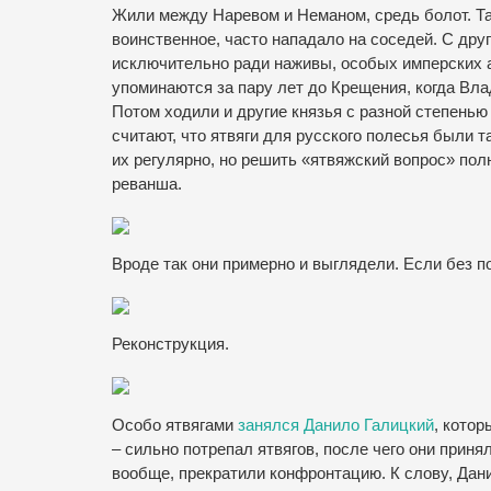
Жили между Наревом и Неманом, средь болот. Т
воинственное, часто нападало на соседей. С дру
исключительно ради наживы, особых имперских 
упоминаются за пару лет до Крещения, когда Вл
Потом ходили и другие князья с разной степенью
считают, что ятвяги для русского полесья были 
их регулярно, но решить «ятвяжский вопрос» пол
реванша.
Вроде так они примерно и выглядели. Если без п
Реконструкция.
Особо ятвягами
занялся Данило Галицкий
, котор
– сильно потрепал ятвягов, после чего они приня
вообще, прекратили конфронтацию. К слову, Дани