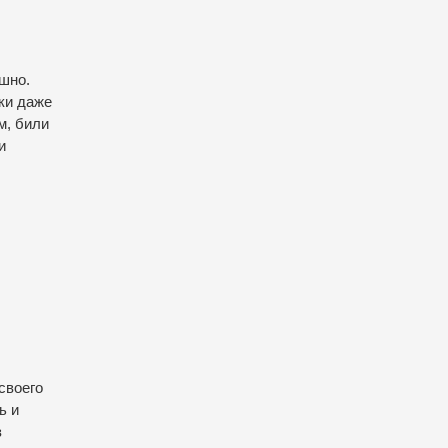
шно.
ики даже
м, били
и
своего
ь и
з