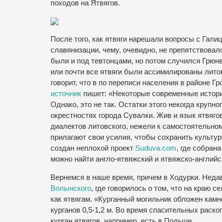
походов на Ятвягов.
После того, как ятвяги нарешали вопросы с Гали
славянизации, чему, очевидно, не препятствовал
были и под тевтонцами, но потом случился Грюнва
или почти все ятвяги были ассимилированы лит
говорит, что в по переписи населения в районе Г
источник
пишет: «
Некоторые современные истори
Однако, это не так. Остатки этого некогда крупн
окрестностях города Сувалки. Жив и язык ятвяго
диалектов литовского, нежели к самостоятельном
прилагают свои усилия, чтобы сохранить культуру
создан неплохой проект
Suduva.com
, где собран
можно найти англо-ятвяжский и ятвяжско-англий
Вернемся в наше время, причем в Ходурки. Неда
Волынского
, где говорилось о том, что на краю 
как ятвягам. «Курганный могильник обложен камн
курганов 0,5-1,2 м. Во время спасительных раск
курган ятвягов, например, есть в Польше.