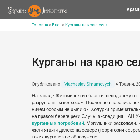
Крам
Головна
>
Блог
>
Курганы на краю села
Курганы на краю се
Опубліковано
Viacheslav Shramovych
4 Травня, 2
На западе Житомирской области, неподалеку от 
разрушенным колхозом. Последняя перепись показ
ничем особым не были бы Ходурки примечательны 
на правом береге реки Случь, экспедиция НАН У
курганных погребений
. Могильники раскопали, 
жили ятвяги далеко на севере (территория совре
таких курганов не обнаружено.