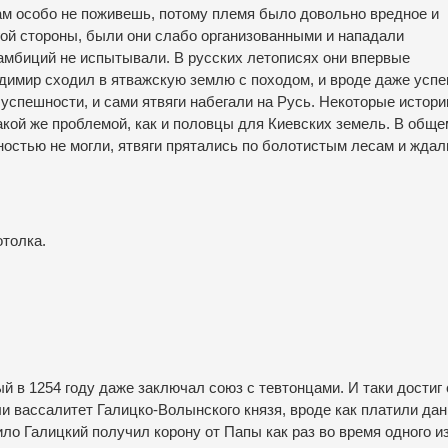
ам особо не поживешь, потому племя было довольно вредное и
гой стороны, были они слабо организованными и нападали
амбиций не испытывали. В русских летописях они впервые
адимир сходил в ятважскую землю с походом, и вроде даже успе
 успешности, и сами ятвяги набегали на Русь. Некоторые истор
такой же проблемой, как и половцы для Киевских земель. В обще
ностью не могли, ятвяги прятались по болотистым лесам и ждал
отолка.
ый в 1254 году даже заключал союз с тевтонцами. И таки достиг 
ли вассалитет Галицко-Волынского князя, вроде как платили дан
ло Галицкий получил корону от Папы как раз во время одного и