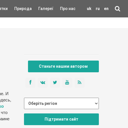
ятки
Природа
Галереї
Про нас
uk
ru
en
Станьте нашим автором
ше. И
здесь,
ко
 что
раине
Підтримати сайт