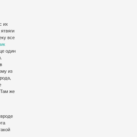
с их
 ятвяги
еку все
ник
Еще один
.
в
ому из
рода,
е
 Там же
 вроде
ота
такой