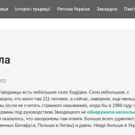
ниця
Історія і традиції
Регіони України
Закордон
Пам'
ла
012
Городницы есть небольшое село Ходурки. Село небольшое, с
ала, что жило там 211 человек, а сейчас, наверное, еще мень
(если не считать странного называния), когда бы в 1988 году 
краины под руководством Звиздецкого не
обнаружила несколь
и оказалось, что захоронены там ятвяги. Больше всего удивляет,
менных Беларуси, Польши и Литвы) и давно. Нигде больше в Ук