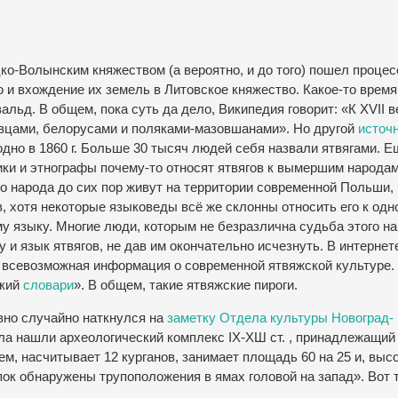
цко-Волынским княжеством (а вероятно, и до того) пошел процес
о и вхождение их земель в Литовское княжество. Какое-то время
льд. В общем, пока суть да дело, Википедия говорит: «К XVII в
овцами, белорусами и поляками-мазовшанами». Но другой
источ
родно в 1860 г. Больше 30 тысяч людей себя назвали ятвягами. 
ки и этнографы почему-то относят ятвягов к вымершим народам
ого народа до сих пор живут на территории современной Польши, 
в, хотя некоторые языковеды всё же склонны относить его к одн
у языку. Многие люди, которым не безразлична судьба этого на
 и язык ятвягов, не дав им окончательно исчезнуть. В интернет
а всевозможная информация о современной ятвяжской культуре.
ский
словари
». В общем, такие ятвяжские пироги.
вно случайно наткнулся на
заметку Отдела культуры Новоград-
села нашли археологический комплекс ІХ-ХШ ст. , принадлежащий
ем, насчитывает 12 курганов, занимает площадь 60 на 25 и, выс
опок обнаружены трупоположения в ямах головой на запад». Вот 