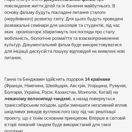
повсякденне життя дітей та їх бачення майбутнього. В
основу фільму будуть покладені питання сталого
(неруйнівного) розвитку світу. Для цього будуть проведені
розважальні семінари для школярів та студентів, під час
яких
організатори збиратимуть їхні погляди про сталу
мобільність, біологічне розмаїття та взаємопроникнення
культур. Документальний фільм буде використовуватися
для ініціації дискусій та пошуку відповідей на виявлені нові
питання.
Ганна та Бенджамін здійснять подорож
14 країнами
(Франція, Німечина, Швейцарія, Австрія, Угорщина, Румунія,
Болгарія, Україна, Росія, Казахстан, Монголія, Китай) на
лежачому велосипеді-тандемі
, а назад повернуться
транссибірським поїздом, щоби зменшити негативний вплив
шкідливих викидів вуглекислого газу під час реалізації
проекту, що є їхнім основним принципом. Вперше в світовій
історії лежачий тандем буде використаний для такої
подорожі .