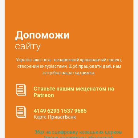
Допоможи
сайту
Україна Інкогніта - незалежний краєзнавчий проект,
створений ентузіастами. Щоб працювати далі, нам
потрібна ваша підтримка.
Станьте нашим меценатом на
Patreon
4149 6293 1537 9685
Карта ПриватБанк
Збір на оцифровку козацьких церков
(тисни на картинці, або скануй