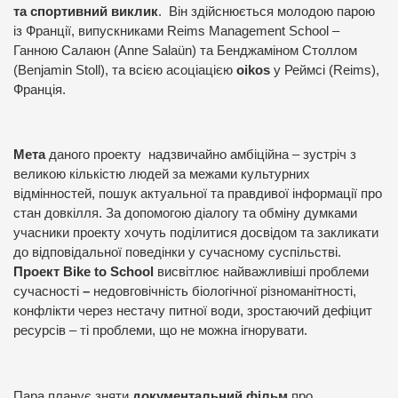
та спортивний виклик
.
Він здійснюється молодою парою
із Франції, випускниками
Reims Management School
–
Ганною Салаюн (
Anne
Sala
ü
n
) та Бенджаміном Столлом
(
Benjamin
Stoll
), та всією асоціацією
oikos
у Реймсі (
Reims
),
Франція.
Мета
даного проекту
надзвичайно амбіційна – зустріч з
великою кількістю людей за межами культурних
відмінностей, пошук актуальної та правдивої інформації про
стан довкілля. За допомогою діалогу та обміну думками
учасники проекту хочуть поділитися досвідом та закликати
до відповідальної поведінки у сучасному суспільстві.
Проект
Bike
to
School
висвітлює найважливіші проблеми
сучасності
–
недовговічність біологічної різноманітності,
конфлікти через нестачу питної води, зростаючий дефіцит
ресурсів – ті проблеми, що не можна ігнорувати.
Пара планує зняти
документальний фільм
про