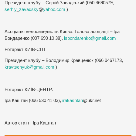
Президент клубу – Сергій Завадський (050 4690579,
serhiy
_
zavadsky
@
yahoo
.
com
)
Асоціація велосипедистів Києва: Голова асоціації – Іра
Бондаренко (097 699 10 38),
isbondarenko@gmail.com
Ротаракт КИЇВ-СІТІ
Президент клубу – Володимир Кравценюк (066 9467173,
kravtsenyuk@gmail.com
)
Ротаракт КИЇВ-ЦЕНТР:
Іра Каштан (096 530 41 03
),
irakashtan
@
ukr
.
net
Автор статті: Іра Каштан