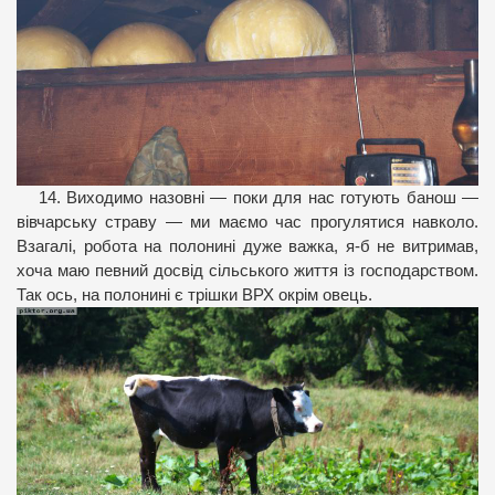
14. Виходимо назовні — поки для нас готують банош —
вівчарську страву — ми маємо час прогулятися навколо.
Взагалі, робота на полонині дуже важка, я-б не витримав,
хоча маю певний досвід сільського життя із господарством.
Так ось, на полонині є трішки ВРХ окрім овець.