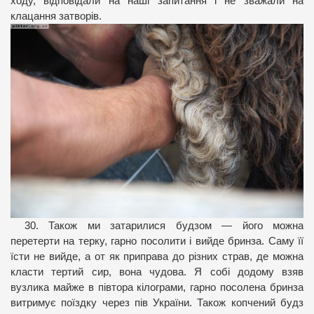
ходу, відповідали на наші запитання і не зважали на
клацання затворів.
30. Також ми затарилися будзом — його можна
перетерти на терку, гарно посолити і вийде бринза. Саму її
їсти не вийде, а от як приправа до різних страв, де можна
класти тертий сир, вона чудова. Я собі додому взяв
вузлика майже в півтора кілограми, гарно посолена бринза
витримує поїздку через пів України. Також копчений будз