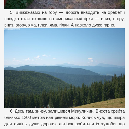
5. Виїжджаємо на гору — дорога виводить на хребет і
поїздка стає схожою на американські гірки — вниз, вгору,
вниз, вгору, яма, гілки, яма, гілки. А навколо дуже гарно.
6. Десь там, знизу, залишився Микуличин. Висота хребта
близько 1200 метрів над рівнем моря. Колись чув, що шкіра
для сидінь дуже дорогих автівок робиться із худоби, що