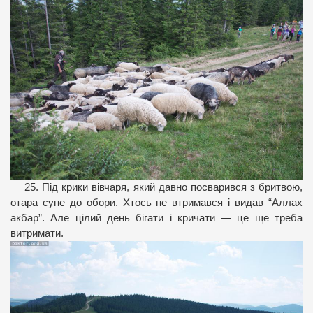
25. Під крики вівчаря, який давно посварився з бритвою,
отара суне до обори. Хтось не втримався і видав “Аллах
акбар”. Але цілий день бігати і кричати — це ще треба
витримати.