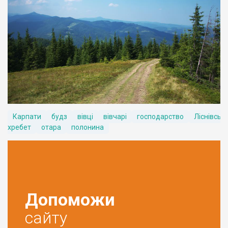
Карпати
будз
вівці
вівчарі
господарство
Ліснівськ
хребет
отара
полонина
Допоможи
сайту