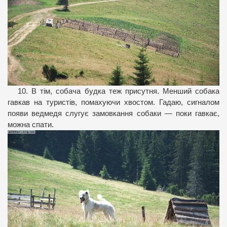
10. В тім, собача будка теж присутня. Менший собака
гавкав на туристів, помахуючи хвостом. Гадаю, сигналом
появи ведмедя слугує замовкання собаки — поки гавкає,
можна спати.