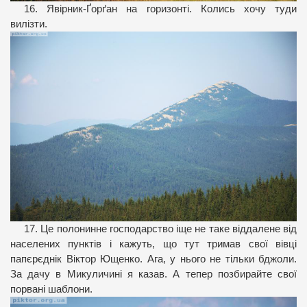
16. Явірник-Ґорґан на горизонті. Колись хочу туди
вилізти.
17. Це полонинне господарство іще не таке віддалене від
населених пунктів і кажуть, що тут тримав свої вівці
папєрєднік Віктор Ющенко. Ага, у нього не тільки бджоли.
За дачу в Микуличині я казав. А тепер позбирайте свої
порвані шаблони.