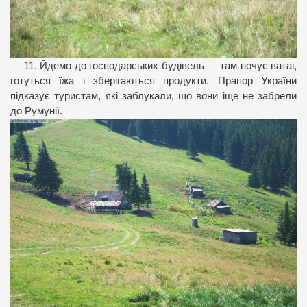
11. Йдемо до господарських будівель — там ночує ватаг,
готуться їжа і зберігаються продукти. Прапор України
підказує туристам, які заблукали, що вони іще не забрели
до Румунії.