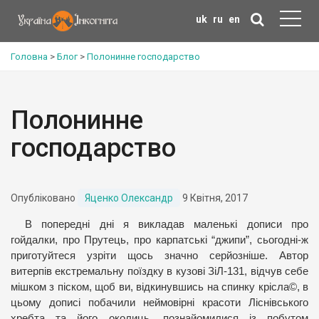
uk
ru
en
Головна
>
Блог
>
Полонинне господарство
Полонинне
господарство
Опубліковано
Яценко Олександр
9 Квітня, 2017
В попередні дні я викладав маленькі дописи про
гойдалки, про Прутець, про карпатські “джипи”, сьогодні-ж
приготуйтеся узріти щось значно серйозніше. Автор
витерпів екстремальну поїздку в кузові ЗіЛ-131, відчув себе
мішком з піском, щоб ви, відкинувшись на спинку крісла©, в
цьому дописі побачили неймовірні красоти Ліснівського
хребта та його околиць, познайомилися із побутом