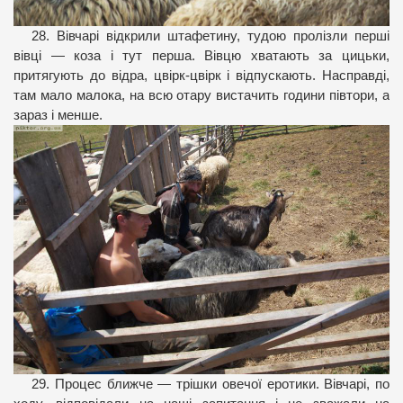
28. Вівчарі відкрили штафетину, тудою пролізли перші
вівці — коза і тут перша. Вівцю хватають за цицьки,
притягують до відра, цвірк-цвірк і відпускають. Насправді,
там мало малока, на всю отару вистачить години півтори, а
зараз і менше.
29. Процес ближче — трішки овечої еротики. Вівчарі, по