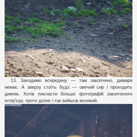
13. Заходимо всередину — там закопчено, димаря
немає. А зверзу стоїть будз — овечий сир і проходить
димом. Хотів покласти більше фотографій закопченого
інтер’єру, проте допис і так вийшов великий.