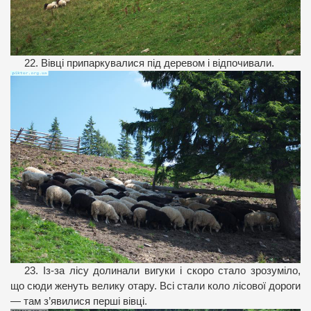
22. Вівці припаркувалися під деревом і відпочивали.
23. Із-за лісу долинали вигуки і скоро стало зрозуміло,
що сюди женуть велику отару. Всі стали коло лісової дороги
— там з’явилися перші вівці.