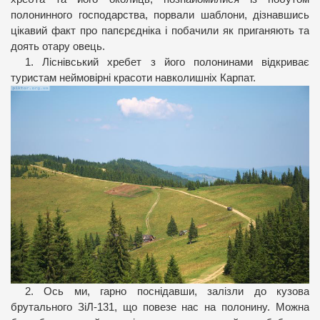
полонинного господарства, порвали шаблони, дізнавшись
цікавий факт про папєрєдніка і побачили як приганяють та
доять отару овець.
1. Ліснівський хребет з його полонинами відкриває
туристам неймовірні красоти навколишніх Карпат.
2. Ось ми, гарно поснідавши, залізли до кузова
брутального ЗіЛ-131, що повезе нас на полонину. Можна