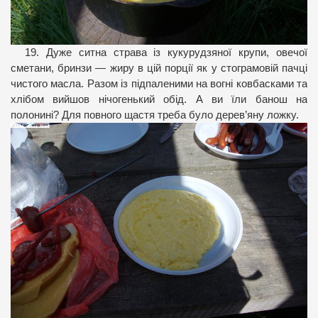
19. Дуже ситна страва із кукурудзяної крупи, овечої
сметани, бринзи — жиру в цій порції як у стограмовій пачці
чистого масла. Разом із підпаленими на вогні ковбасками та
хлібом вийшов нічогенький обід. А ви їли банош на
полонині? Для повного щастя треба було дерев’яну ложку.