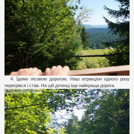
4. Їдемо лісовою дорогою. Наш атракціон одного разу
перегрівся і став. На цій ділянці іще найкраща дорога.