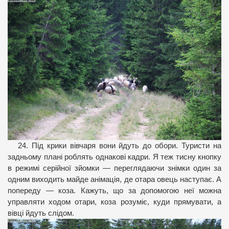
24. Під крики вівчаря вони йдуть до обори. Туристи на
задньому плані роблять однакові кадри. Я теж тисну кнопку
в режимі серійної зйомки — переглядаючи знімки один за
одним виходить майде анімація, де отара овець наступає. А
попереду — коза. Кажуть, що за допомогою неї можна
управляти ходом отари, коза розуміє, куди прямувати, а
вівці йдуть слідом.