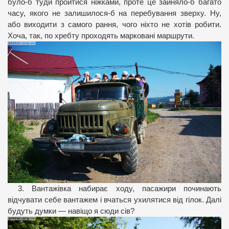
було-б туди пройтися ніжками, проте це зайняло-б багато
часу, якого не залишилося-б на перебування зверху. Ну,
або виходити з самого рання, чого ніхто не хотів робити.
Хоча, так, по хребту проходять марковані маршрути.
3. Вантажівка набирає ходу, пасажири починають
відчувати себе вантажем і вчаться ухилятися від гілок. Далі
будуть думки — навіщо я сюди сів?