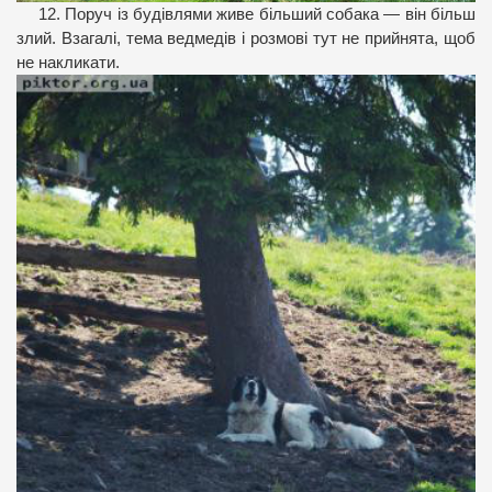
12. Поруч із будівлями живе більший собака — він більш
злий. Взагалі, тема ведмедів і розмові тут не прийнята, щоб
не накликати.