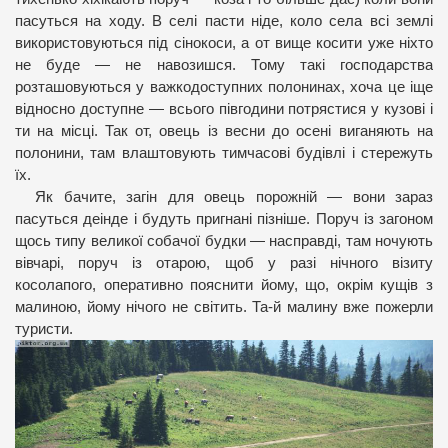
пасуться на ходу. В селі пасти ніде, коло села всі землі
використовуються під сінокоси, а от вище косити уже ніхто
не буде — не навозишся. Тому такі господарства
розташовуються у важкодоступних полонинах, хоча це іще
відносно доступне — всього півгодини потрястися у кузові і
ти на місці. Так от, овець із весни до осені виганяють на
полонини, там влаштовують тимчасові будівлі і стережуть
їх.
Як бачите, загін для овець порожній — вони зараз
пасуться деінде і будуть пригнані пізніше. Поруч із загоном
щось типу великої собачої будки — насправді, там ночують
вівчарі, поруч із отарою, щоб у разі нічного візиту
косолапого, оперативно пояснити йому, що, окрім кущів з
малиною, йому нічого не світить. Та-й малину вже пожерли
туристи.