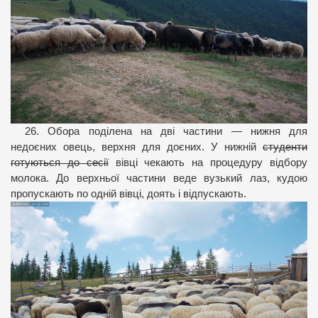
26. Обора поділена на дві частини — нижня для
недоєних овець, верхня для доєних. У нижній
студенти
готуються до сесії
вівці чекають на процедуру відбору
молока. До верхньої частини веде вузький лаз, кудою
пропускають по одній вівці, доять і відпускають.