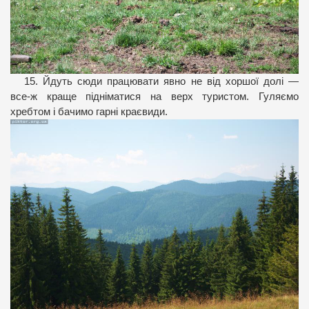
15. Йдуть сюди працювати явно не від хоршої долі —
все-ж краще підніматися на верх туристом. Гуляємо
хребтом і бачимо гарні краєвиди.