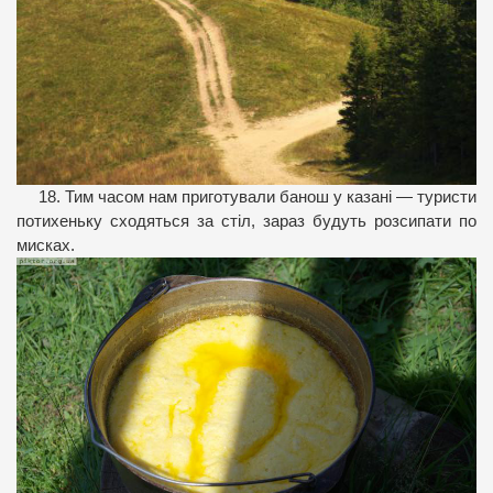
18. Тим часом нам приготували банош у казані — туристи
потихеньку сходяться за стіл, зараз будуть розсипати по
мисках.